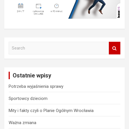
S
e
a
r
c
Ostatnie wpisy
h
Potrzeba wyjaśnienia sprawy
Sportowcy dzieciom
Mity i fakty czyli o Planie Ogólnym Wrocławia
Ważna zmiana