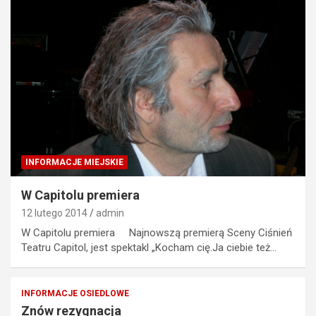
INFORMACJE MIEJSKIE
W Capitolu premiera
12 lutego 2014
admin
W Capitolu premiera Najnowszą premierą Sceny Ciśnień
Teatru Capitol, jest spektakl „Kocham cię.Ja ciebie też…
INFORMACJE OSIEDLOWE
Znów rezygnacja