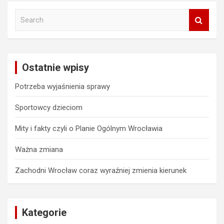
S
e
a
r
c
Ostatnie wpisy
h
Potrzeba wyjaśnienia sprawy
Sportowcy dzieciom
Mity i fakty czyli o Planie Ogólnym Wrocławia
Ważna zmiana
Zachodni Wrocław coraz wyraźniej zmienia kierunek
Kategorie