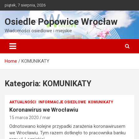
Skip
piątek, 7 sierpnia, 2026
to
content
Osiedle Popowice Wrocław
Wiadomości osiedlowe i miejskie
Home
KOMUNIKATY
Kategoria:
KOMUNIKATY
AKTUALNOŚCI
INFORMACJE OSIEDLOWE
KOMUNIKATY
Koronawirus we Wrocławiu
15 marca 2020
mar
Odnotowano kolejne przypadki zarażenia koronawirusem
we Wrocławiu. Tym razem dotknęło to pracownika banku