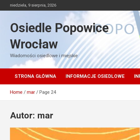
Skip
niedziela, 9 sierpnia, 2026
to
content
Osiedle Popowice
Wrocław
Wiadomości osiedlowe i miejskie
STRONA GŁÓWNA
INFORMACJE OSIEDLOWE
IN
Home
mar
Page 24
Autor:
mar