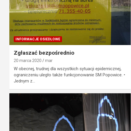
INFORMACJE OSIEDLOWE
Zgłaszać bezpośrednio
20 marca 2020
mar
W obecnej, trudnej dla wszystkich sytuacji epidemicznej,
ograniczeniu uległo także funkcjonowanie SM Popowice. •
Jednym z…