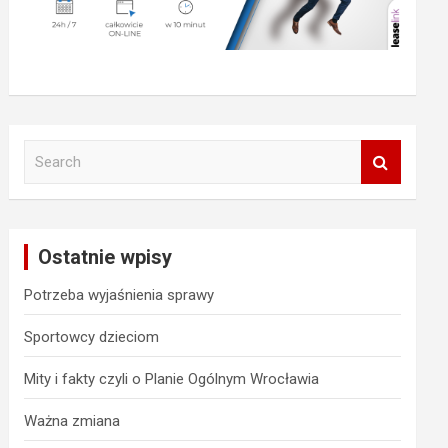
S
e
a
r
c
Ostatnie wpisy
h
Potrzeba wyjaśnienia sprawy
Sportowcy dzieciom
Mity i fakty czyli o Planie Ogólnym Wrocławia
Ważna zmiana