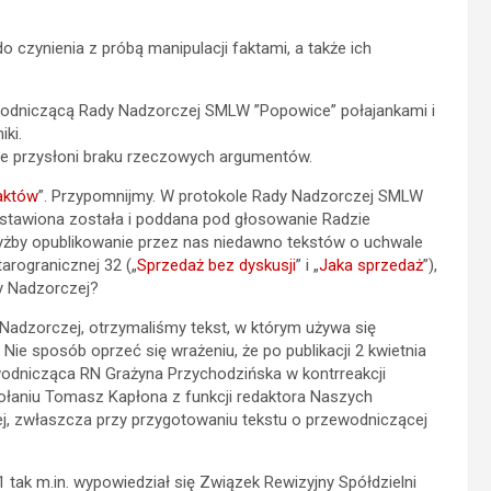
 czynienia z próbą manipulacji faktami, a także ich
wodniczącą Rady Nadzorczej SMLW ”Popowice” połajankami i
ki.
nie przysłoni braku rzeczowych argumentów.
aktów
”. Przypomnijmy. W protokole Rady Nadzorczej SMLW
dstawiona została i poddana pod głosowanie Radzie
yżby opublikowanie przez nas niedawno tekstów o uchwale
arogranicznej 32 („
Sprzedaż bez dyskusji
” i „
Jaka sprzedaż
”),
y Nadzorczej?
adzorczej, otrzymaliśmy tekst, w którym używa się
ie sposób oprzeć się wrażeniu, że po publikacji 2 kwietnia
wodnicząca RN Grażyna Przychodzińska w kontrreakcji
wołaniu Tomasz Kapłona z funkcji redaktora Naszych
j, zwłaszcza przy przygotowaniu tekstu o przewodniczącej
tak m.in. wypowiedział się Związek Rewizyjny Spółdzielni