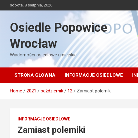
Skip
sobota, 8 sierpnia, 2026
to
content
Osiedle Popowice
Wrocław
Wiadomości osiedlowe i miejskie
STRONA GŁÓWNA
INFORMACJE OSIEDLOWE
IN
Home
2021
październik
12
Zamiast polemiki
INFORMACJE OSIEDLOWE
Zamiast polemiki