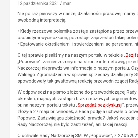
12 października 2021
mar
Nie po raz pierwszy w naszej działalności prasowej mamy do
swobodną interpretacją.
• Kiedy rzeczowa polemika zostaje zastąpiona przez prze
osobistymi wycieczkami, pozostaje zaprzestać takiej polemi
• Epatowanie określeniami i stwierdzeniami ad personam, 
O tej sprawie pisaliśmy na naszym portalu w tekście „
Bez f
„Popowice”, zamieszczonym na stronie internetowej, prze
Nadzorczej nieprawdziwa informacja o naszym portalu. Cz
Walnego Zgromadzenia w sprawie sprzedaży działki przy St
spowodowały tak gwałtowną reakcję przewodniczącej Rad
W odpowiedzi na pismo złożone do przewodniczącej Rady N
określeń, mających zastąpić brak rzeczowych argumentów. N
br. na naszym portalu tekstu „
Sprzedaż bez dyskusji
”, prze
złożyła 27 maja br. wniosek, a Rada podjęła uchwałę o od
Popowic. Zadziwiająca zbieżność, prawda? Jakoś wcześnie
Rady Nadzorczej, nie było zastrzeżeń, ani takiej reakcji…
O uchwale Rady Nadzorczej SMLW „Popowice”, z 27.05.2021 