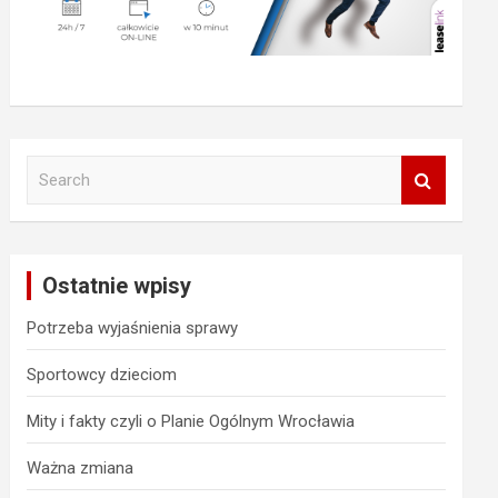
S
e
a
r
c
Ostatnie wpisy
h
Potrzeba wyjaśnienia sprawy
Sportowcy dzieciom
Mity i fakty czyli o Planie Ogólnym Wrocławia
Ważna zmiana