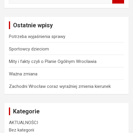
a
r
c
Ostatnie wpisy
h
Potrzeba wyjaśnienia sprawy
Sportowcy dzieciom
Mity i fakty czyli o Planie Ogólnym Wrocławia
Ważna zmiana
Zachodni Wrocław coraz wyraźniej zmienia kierunek
Kategorie
AKTUALNOŚCI
Bez kategorii