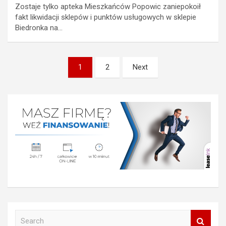
Zostaje tylko apteka Mieszkańców Popowic zaniepokoił
fakt likwidacji sklepów i punktów usługowych w sklepie
Biedronka na…
Nawigacja
1
2
Next
po
wpisach
S
e