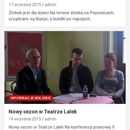
17 września 2015
admin
Żłobek jest dla dzieci Na terenie żłobka na Popowicach,
urządzane są libacje, a butelki po napojach…
INFORMACJE MIEJSKIE
Nowy sezon w Teatrze Lalek
14 września 2015
admin
Nowy sezon w Teatrze Lalek Na konferencji prasowej 9