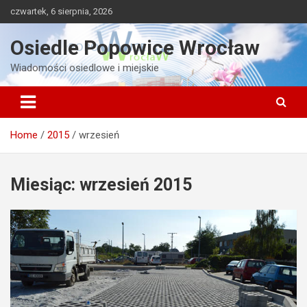
Skip
czwartek, 6 sierpnia, 2026
to
content
Osiedle Popowice Wrocław
Wiadomości osiedlowe i miejskie
Home
2015
wrzesień
Miesiąc:
wrzesień 2015