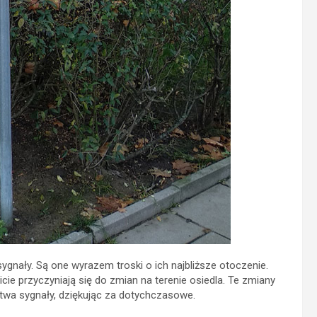
gnały. Są one wyrazem troski o ich najbliższe otoczenie.
icie przyczyniają się do zmian na terenie osiedla. Te zmiany
stwa sygnały, dziękując za dotychczasowe.