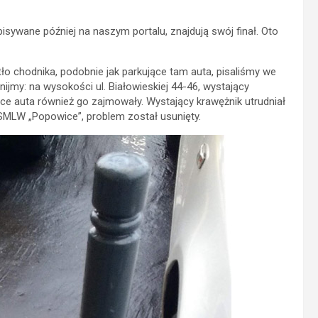
sywane później na naszym portalu, znajdują swój finał. Oto
o chodnika, podobnie jak parkujące tam auta, pisaliśmy we
nijmy: na wysokości ul. Białowieskiej 44-46, wystający
ce auta również go zajmowały. Wystający krawężnik utrudniał
 SMLW „Popowice”, problem został usunięty.