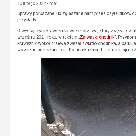
10 lutego 2022
mar
Sprawy poruszane lub zgłaszane nam przez czytelników, opi
przykłady.
O wystającym krawężniku wokół drzewa, który zwężał światł
wrześniu 2021 roku, w tekście „
Za wąski chodnik
”. Przypom
krawężnik wokół drzewa zwężał światło chodnika, a parkują
wówczas poruszanie się. Po przekazaniu tej informacji do