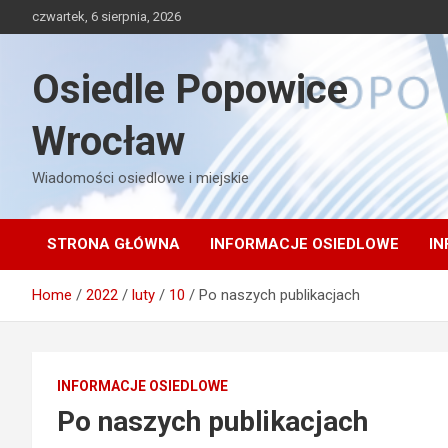
Skip
czwartek, 6 sierpnia, 2026
to
content
Osiedle Popowice
Wrocław
Wiadomości osiedlowe i miejskie
STRONA GŁÓWNA
INFORMACJE OSIEDLOWE
IN
Home
2022
luty
10
Po naszych publikacjach
INFORMACJE OSIEDLOWE
Po naszych publikacjach