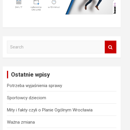
S
e
a
r
c
Ostatnie wpisy
h
Potrzeba wyjaśnienia sprawy
Sportowcy dzieciom
Mity i fakty czyli o Planie Ogólnym Wrocławia
Ważna zmiana