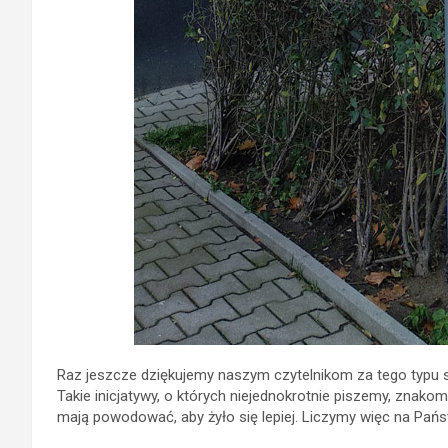
Raz jeszcze dziękujemy naszym czytelnikom za tego typu sy
Takie inicjatywy, o których niejednokrotnie piszemy, znakom
mają powodować, aby żyło się lepiej. Liczymy więc na Pań