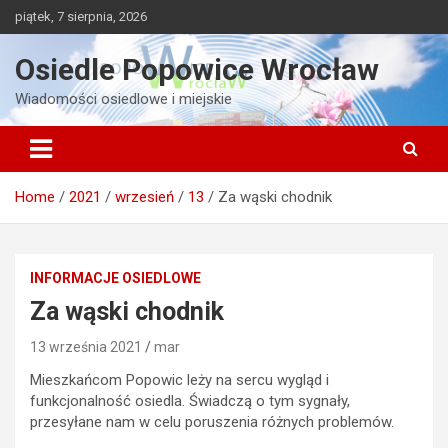
Skip
piątek, 7 sierpnia, 2026
to
content
Osiedle Popowice Wrocław
Wiadomości osiedlowe i miejskie
Home
2021
wrzesień
13
Za wąski chodnik
INFORMACJE OSIEDLOWE
Za wąski chodnik
13 września 2021
mar
Mieszkańcom Popowic leży na sercu wygląd i
funkcjonalność osiedla. Świadczą o tym sygnały,
przesyłane nam w celu poruszenia różnych problemów.