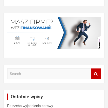
S
e
a
r
c
Ostatnie wpisy
h
Potrzeba wyjaśnienia sprawy