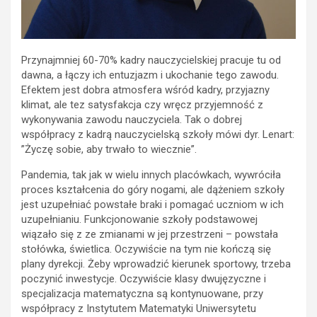
Przynajmniej 60-70% kadry nauczycielskiej pracuje tu od
dawna, a łączy ich entuzjazm i ukochanie tego zawodu.
Efektem jest dobra atmosfera wśród kadry, przyjazny
klimat, ale tez satysfakcja czy wręcz przyjemność z
wykonywania zawodu nauczyciela. Tak o dobrej
współpracy z kadrą nauczycielską szkoły mówi dyr. Lenart:
”Życzę sobie, aby trwało to wiecznie”.
Pandemia, tak jak w wielu innych placówkach, wywróciła
proces kształcenia do góry nogami, ale dążeniem szkoły
jest uzupełniać powstałe braki i pomagać uczniom w ich
uzupełnianiu. Funkcjonowanie szkoły podstawowej
wiązało się z ze zmianami w jej przestrzeni – powstała
stołówka, świetlica. Oczywiście na tym nie kończą się
plany dyrekcji. Żeby wprowadzić kierunek sportowy, trzeba
poczynić inwestycje. Oczywiście klasy dwujęzyczne i
specjalizacja matematyczna są kontynuowane, przy
współpracy z Instytutem Matematyki Uniwersytetu