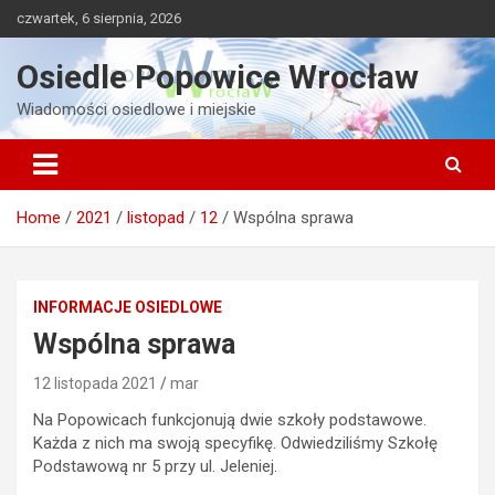
Skip
czwartek, 6 sierpnia, 2026
to
content
Osiedle Popowice Wrocław
Wiadomości osiedlowe i miejskie
Home
2021
listopad
12
Wspólna sprawa
INFORMACJE OSIEDLOWE
Wspólna sprawa
12 listopada 2021
mar
Na Popowicach funkcjonują dwie szkoły podstawowe.
Każda z nich ma swoją specyfikę. Odwiedziliśmy Szkołę
Podstawową nr 5 przy ul. Jeleniej.