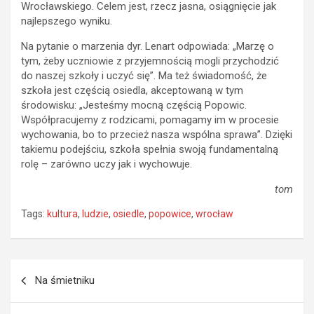
Wrocławskiego. Celem jest, rzecz jasna, osiągnięcie jak
najlepszego wyniku.
Na pytanie o marzenia dyr. Lenart odpowiada: „Marzę o
tym, żeby uczniowie z przyjemnością mogli przychodzić
do naszej szkoły i uczyć się”. Ma też świadomość, że
szkoła jest częścią osiedla, akceptowaną w tym
środowisku: „Jesteśmy mocną częścią Popowic.
Współpracujemy z rodzicami, pomagamy im w procesie
wychowania, bo to przecież nasza wspólna sprawa”. Dzięki
takiemu podejściu, szkoła spełnia swoją fundamentalną
rolę – zarówno uczy jak i wychowuje.
tom
Tags:
kultura
,
ludzie
,
osiedle
,
popowice
,
wrocław
Nawigacja
Na śmietniku
wpisu