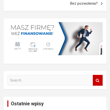
Bez pozwolenia?
S
e
a
r
c
Ostatnie wpisy
h