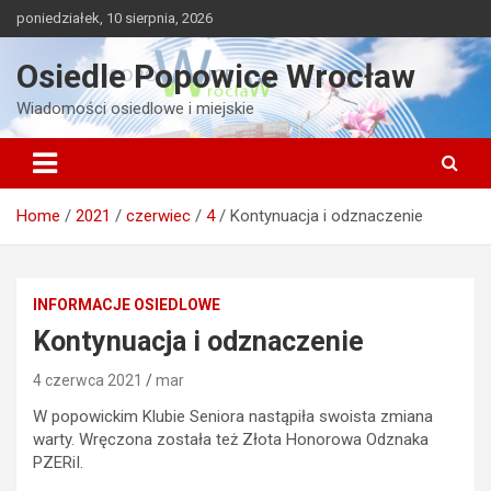
Skip
poniedziałek, 10 sierpnia, 2026
to
content
Osiedle Popowice Wrocław
Wiadomości osiedlowe i miejskie
Home
2021
czerwiec
4
Kontynuacja i odznaczenie
INFORMACJE OSIEDLOWE
Kontynuacja i odznaczenie
4 czerwca 2021
mar
W popowickim Klubie Seniora nastąpiła swoista zmiana
warty. Wręczona została też Złota Honorowa Odznaka
PZERiI.