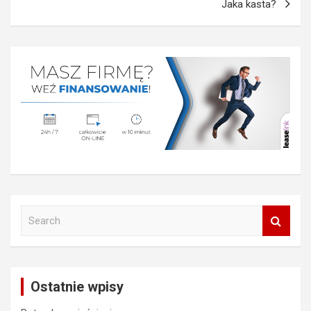
Jaka kasta?
S
e
a
r
c
Ostatnie wpisy
h