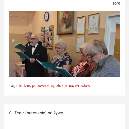
tom
Tags:
ludzie
,
popowice
,
spółdzielnia
,
wrocław
Nawigacja
Teatr (nareszcie) na żywo
wpisu