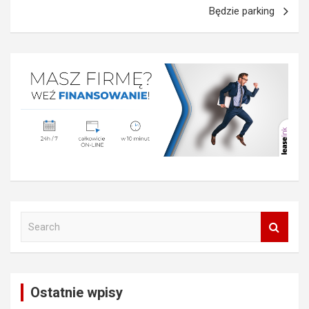
Będzie parking
S
e
a
r
c
Ostatnie wpisy
h