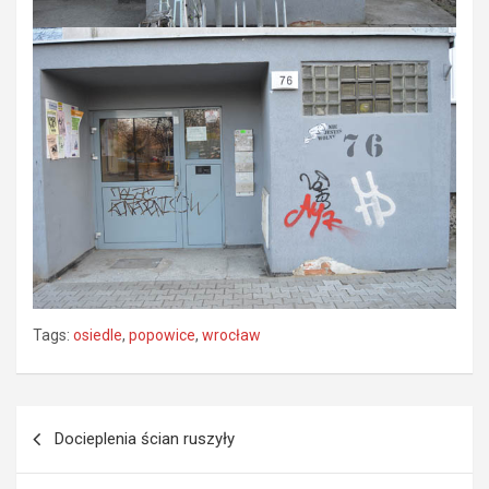
Tags:
osiedle
,
popowice
,
wrocław
Nawigacja
Docieplenia ścian ruszyły
wpisu