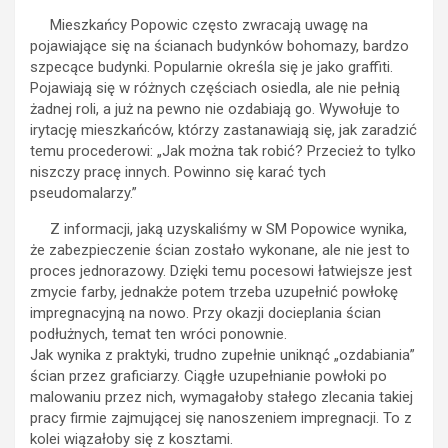
Mieszkańcy Popowic często zwracają uwagę na
pojawiające się na ścianach budynków bohomazy, bardzo
szpecące budynki. Popularnie określa się je jako graffiti.
Pojawiają się w różnych częściach osiedla, ale nie pełnią
żadnej roli, a już na pewno nie ozdabiają go. Wywołuje to
irytację mieszkańców, którzy zastanawiają się, jak zaradzić
temu procederowi: „Jak można tak robić? Przecież to tylko
niszczy pracę innych. Powinno się karać tych
pseudomalarzy.”
Z informacji, jaką uzyskaliśmy w SM Popowice wynika,
że zabezpieczenie ścian zostało wykonane, ale nie jest to
proces jednorazowy. Dzięki temu pocesowi łatwiejsze jest
zmycie farby, jednakże potem trzeba uzupełnić powłokę
impregnacyjną na nowo. Przy okazji docieplania ścian
podłużnych, temat ten wróci ponownie.
Jak wynika z praktyki, trudno zupełnie uniknąć „ozdabiania”
ścian przez graficiarzy. Ciągłe uzupełnianie powłoki po
malowaniu przez nich, wymagałoby stałego zlecania takiej
pracy firmie zajmującej się nanoszeniem impregnacji. To z
kolei wiązałoby się z kosztami.