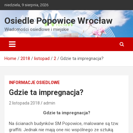
Skip
niedziela, 9 sierpnia, 2026
to
content
Osiedle Popowice Wrocław
Wiadomości osiedlowe i miejskie
Home
2018
listopad
2
Gdzie ta impregnacja?
INFORMACJE OSIEDLOWE
Gdzie ta impregnacja?
2 listopada 2018
admin
Gdzie ta impregnacja?
Na ścianach budynków SM Popowice, malowane są tzw.
graffiti. Jednak nie mają one nic wspólnego ze sztuką.