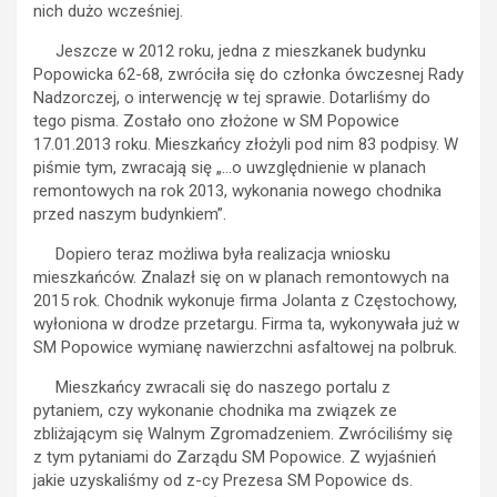
nich dużo wcześniej.
Jeszcze w 2012 roku, jedna z mieszkanek budynku
Popowicka 62-68, zwróciła się do członka ówczesnej Rady
Nadzorczej, o interwencję w tej sprawie. Dotarliśmy do
tego pisma. Zostało ono złożone w SM Popowice
17.01.2013 roku. Mieszkańcy złożyli pod nim 83 podpisy. W
piśmie tym, zwracają się „…o uwzględnienie w planach
remontowych na rok 2013, wykonania nowego chodnika
przed naszym budynkiem”.
Dopiero teraz możliwa była realizacja wniosku
mieszkańców. Znalazł się on w planach remontowych na
2015 rok. Chodnik wykonuje firma Jolanta z Częstochowy,
wyłoniona w drodze przetargu. Firma ta, wykonywała już w
SM Popowice wymianę nawierzchni asfaltowej na polbruk.
Mieszkańcy zwracali się do naszego portalu z
pytaniem, czy wykonanie chodnika ma związek ze
zbliżającym się Walnym Zgromadzeniem. Zwróciliśmy się
z tym pytaniami do Zarządu SM Popowice. Z wyjaśnień
jakie uzyskaliśmy od z-cy Prezesa SM Popowice ds.