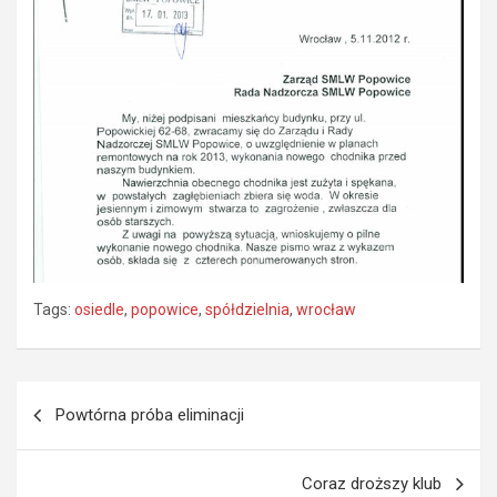
Tags:
osiedle
,
popowice
,
spółdzielnia
,
wrocław
Nawigacja
Powtórna próba eliminacji
wpisu
Coraz droższy klub