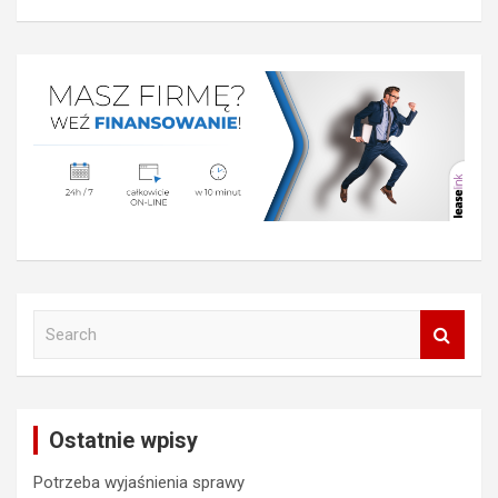
S
e
a
r
c
Ostatnie wpisy
h
Potrzeba wyjaśnienia sprawy