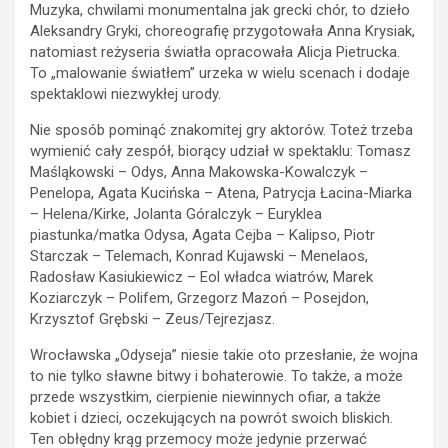
Muzyka, chwilami monumentalna jak grecki chór, to dzieło
Aleksandry Gryki, choreografię przygotowała Anna Krysiak,
natomiast reżyseria światła opracowała Alicja Pietrucka.
To „malowanie światłem” urzeka w wielu scenach i dodaje
spektaklowi niezwykłej urody.
Nie sposób pominąć znakomitej gry aktorów. Toteż trzeba
wymienić cały zespół, biorący udział w spektaklu: Tomasz
Maśląkowski – Odys, Anna Makowska-Kowalczyk –
Penelopa, Agata Kucińska – Atena, Patrycja Łacina-Miarka
– Helena/Kirke, Jolanta Góralczyk – Euryklea
piastunka/matka Odysa, Agata Cejba – Kalipso, Piotr
Starczak – Telemach, Konrad Kujawski – Menelaos,
Radosław Kasiukiewicz – Eol władca wiatrów, Marek
Koziarczyk – Polifem, Grzegorz Mazoń – Posejdon,
Krzysztof Grębski – Zeus/Tejrezjasz.
Wrocławska „Odyseja” niesie takie oto przesłanie, że wojna
to nie tylko sławne bitwy i bohaterowie. To także, a może
przede wszystkim, cierpienie niewinnych ofiar, a także
kobiet i dzieci, oczekujących na powrót swoich bliskich.
Ten obłędny krąg przemocy może jedynie przerwać