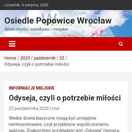
Skip
czwartek, 6 sierpnia, 2026
to
content
Osiedle Popowice Wrocław
Wiadomości osiedlowe i miejskie
Home
2023
październik
22
Odyseja, czyli o potrzebie miłości
INFORMACJE MIEJSKIE
Odyseja, czyli o potrzebie miłości
22 października 2023
mar
Wielkie dzieła klasyczne mogą być umiejętnie
reinterpretowane, czyli przybliżone współczesnemu
widzowi. Znakomitym przykładem jest „Odyseja” Homera,