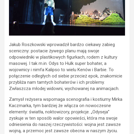
Jakub Roszkowski wprowadził bardzo ciekawy zabieg
sceniczny: postacie żywego planu mają swoje
odpowiedniki w plastikowych figurkach, rodem z kultury
masowej. I tak m.in. Odys to Hulk super bohater, a
wojownicy i nimfa Kalipso to wielu Kenów i Barbie. To
połączenie odległych od siebie przecież epok, znakomicie
przybliża nam tamtych bohaterów i ich problemy.
Zwłaszcza młodej widowni, wychowanej na animacjach.
Zamysł reżysera wspomaga scenografia i kostiumy Mirka
Kaczmarka, tym bardziej że włącza on nowoczesne
elementy: światła, noktowizory, projekcje. „Odyseja”
zyskuje w ten sposób walor opowieści, która ma swoje
odniesienia do naszej rzeczywistości: wojna jest zawsze
wojną, a przemoc jest zawsze obecna w naszym życiu.