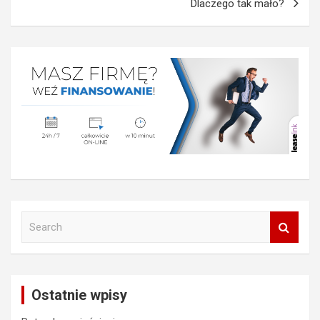
Dlaczego tak mało?
S
e
a
r
c
Ostatnie wpisy
h