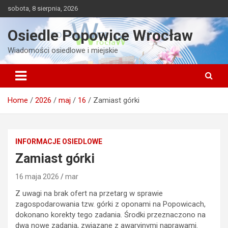
Skip
sobota, 8 sierpnia, 2026
to
content
Osiedle Popowice Wrocław
Wiadomości osiedlowe i miejskie
Home
2026
maj
16
Zamiast górki
INFORMACJE OSIEDLOWE
Zamiast górki
16 maja 2026
mar
Z uwagi na brak ofert na przetarg w sprawie
zagospodarowania tzw. górki z oponami na Popowicach,
dokonano korekty tego zadania. Środki przeznaczono na
dwa nowe zadania, związane z awaryjnymi naprawami.