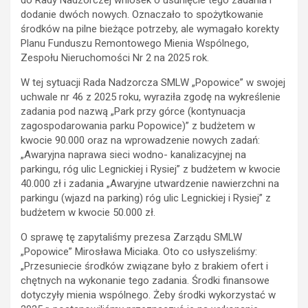
do Rady Nadzorczej wniosek o usunięcie tego zadania i
dodanie dwóch nowych. Oznaczało to spożytkowanie
środków na pilne bieżące potrzeby, ale wymagało korekty
Planu Funduszu Remontowego Mienia Wspólnego,
Zespołu Nieruchomości Nr 2 na 2025 rok.
W tej sytuacji Rada Nadzorcza SMLW „Popowice” w swojej
uchwale nr 46 z 2025 roku, wyraziła zgodę na wykreślenie
zadania pod nazwą „Park przy górce (kontynuacja
zagospodarowania parku Popowice)” z budżetem w
kwocie 90.000 oraz na wprowadzenie nowych zadań:
„Awaryjna naprawa sieci wodno- kanalizacyjnej na
parkingu, róg ulic Legnickiej i Rysiej” z budżetem w kwocie
40.000 zł i zadania „Awaryjne utwardzenie nawierzchni na
parkingu (wjazd na parking) róg ulic Legnickiej i Rysiej” z
budżetem w kwocie 50.000 zł.
O sprawę tę zapytaliśmy prezesa Zarządu SMLW
„Popowice” Mirosława Miciaka. Oto co usłyszeliśmy:
„Przesuniecie środków związane było z brakiem ofert i
chętnych na wykonanie tego zadania. Środki finansowe
dotyczyły mienia wspólnego. Żeby środki wykorzystać w