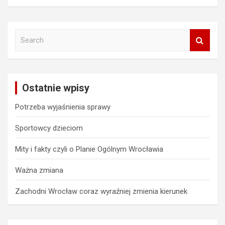
S
e
a
r
c
Ostatnie wpisy
h
Potrzeba wyjaśnienia sprawy
Sportowcy dzieciom
Mity i fakty czyli o Planie Ogólnym Wrocławia
Ważna zmiana
Zachodni Wrocław coraz wyraźniej zmienia kierunek