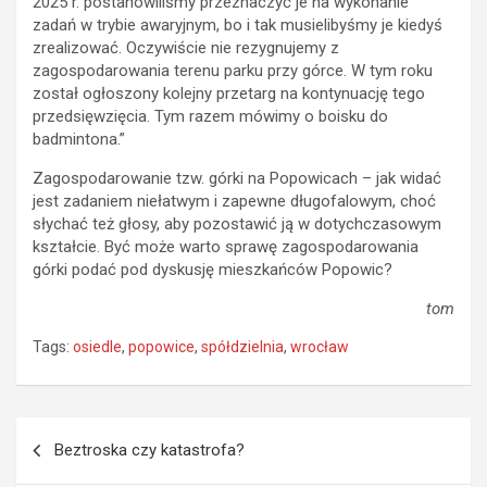
2025 r. postanowiliśmy przeznaczyć je na wykonanie
zadań w trybie awaryjnym, bo i tak musielibyśmy je kiedyś
zrealizować. Oczywiście nie rezygnujemy z
zagospodarowania terenu parku przy górce. W tym roku
został ogłoszony kolejny przetarg na kontynuację tego
przedsięwzięcia. Tym razem mówimy o boisku do
badmintona.”
Zagospodarowanie tzw. górki na Popowicach – jak widać
jest zadaniem niełatwym i zapewne długofalowym, choć
słychać też głosy, aby pozostawić ją w dotychczasowym
kształcie. Być może warto sprawę zagospodarowania
górki podać pod dyskusję mieszkańców Popowic?
tom
Tags:
osiedle
,
popowice
,
spółdzielnia
,
wrocław
Nawigacja
Beztroska czy katastrofa?
wpisu