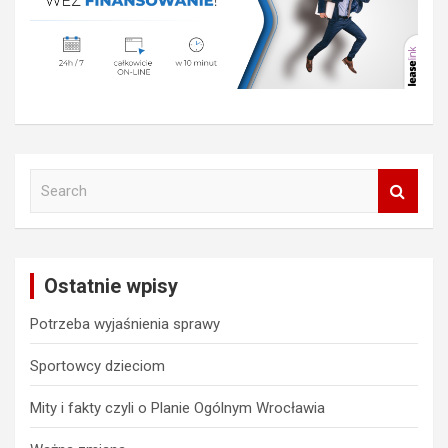
S
e
a
r
c
Ostatnie wpisy
h
Potrzeba wyjaśnienia sprawy
Sportowcy dzieciom
Mity i fakty czyli o Planie Ogólnym Wrocławia