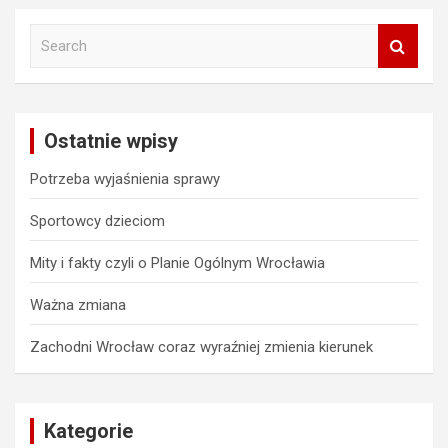
S
e
a
r
c
Ostatnie wpisy
h
Potrzeba wyjaśnienia sprawy
Sportowcy dzieciom
Mity i fakty czyli o Planie Ogólnym Wrocławia
Ważna zmiana
Zachodni Wrocław coraz wyraźniej zmienia kierunek
Kategorie