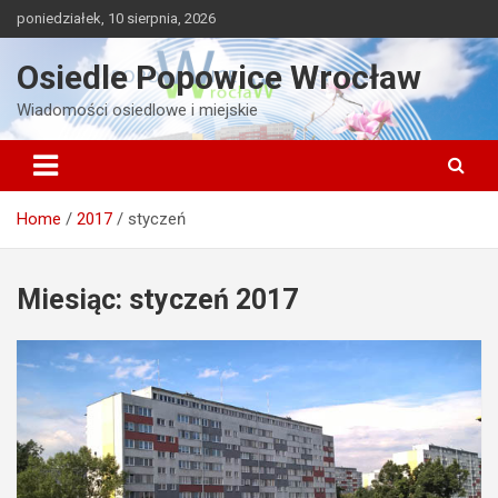
Skip
poniedziałek, 10 sierpnia, 2026
to
content
Osiedle Popowice Wrocław
Wiadomości osiedlowe i miejskie
Home
2017
styczeń
Miesiąc:
styczeń 2017