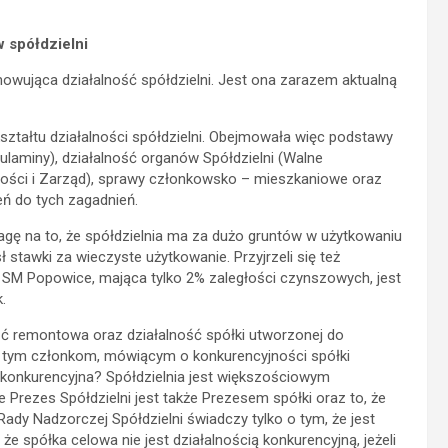
w spółdzielni
ująca działalność spółdzielni. Jest ona zarazem aktualną
ztałtu działalności spółdzielni. Obejmowała więc podstawy
egulaminy), działalność organów Spółdzielni (Walne
ści i Zarząd), sprawy członkowsko – mieszkaniowe oraz
eń do tych zagadnień.
gę na to, że spółdzielnia ma za dużo gruntów w użytkowaniu
 stawki za wieczyste użytkowanie. Przyjrzeli się też
SM Popowice, mająca tylko 2% zaległości czynszowych, jest
.
ć remontowa oraz działalność spółki utworzonej do
edź tym członkom, mówiącym o konkurencyjności spółki
ć konkurencyjna? Spółdzielnia jest większościowym
e Prezes Spółdzielni jest także Prezesem spółki oraz to, że
y Nadzorczej Spółdzielni świadczy tylko o tym, że jest
że spółka celowa nie jest działalnością konkurencyjną, jeżeli