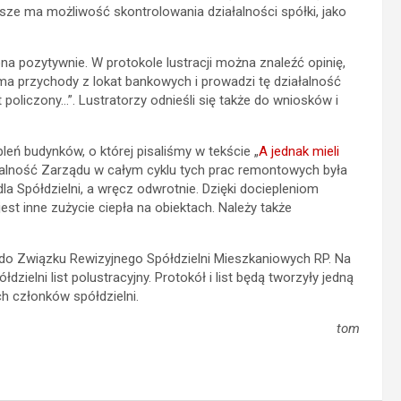
sze ma możliwość skontrolowania działalności spółki, jako
 pozytywnie. W protokole lustracji można znaleźć opinię,
a ma przychody z lokat bankowych i prowadzi tę działalność
 policzony…”. Lustratorzy odnieśli się także do wniosków i
eń budynków, o której pisaliśmy w tekście „
A jednak mieli
ziałalność Zarządu w całym cyklu tych prac remontowych była
 Spółdzielni, a wręcz odwrotnie. Dzięki dociepleniom
est inne zużycie ciepła na obiektach. Należy także
 do Związku Rewizyjnego Spółdzielni Mieszkaniowych RP. Na
ielni list polustracyjny. Protokół i list będą tworzyły jedną
h członków spółdzielni.
tom