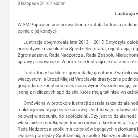
8 listopada 2016
admin
Lustracja 
W SM Popowice przeprowadzona została lustracja podsumow
opinią o jej kondycji.
Lustracja obejmowała lata 2013 – 2015. Dotyczyła całoks
normatywne działalności Spółdzielni (statut, rejestracja, r
Zgromadzenie, Rada Nadzorcza , Rada Zespołu Nieruchomo
sprawy pracownicze. W protokole lustracji nie ma zastrzeż
Lustratorzy badali też gospodarkę gruntami. Zwrócili uwa
wieczystym, a Urząd Miejski Wrocławia drastycznie podniósł
gospodarce zasobami mieszkaniowymi. Zwrócili uwagę, że 
jedną z nielicznych spółdzielni, które mają tak niski wskaźnik
Omówiona w protokole lustracji została także działalnoś
realizacji inwestycji mieszkaniowej. Jest to więc odpowi
celowej w stosunku do spółdzielni: „Czy jest to działalnoś
właścicielem spółki, więc trudno mówić o konkurencji. To, ż
Rada Nadzorcza spółki ma członków będących członkami Rad
związek pomiędzy Spółdzielnią, a spółką. Należy podkreślić, 