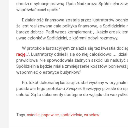
chodzi o sytuacje prawną. Rada Nadzorcza Spółdzielni zaw
współwłaściciel spółki.”
Działalność finansowa została przez lustratorów oceniona
że jest realizowana cała polityka finansowa, a Spółdzielni
bardzo dobrze. Padł wręcz komplement: „.. każdy grosik jest
uwag członków Spółdzielni, z którymi odbyli rozmowy.
W protokole lustracyjnym znalazła się też kwestia dociepl
rację…
”. Lustratorzy odnieśli się do niej całościowo: „… d
prawidłowa. Nie spowodowała żadnych szkód lub nadużyć dla
Spółdzielnia będzie miała zmniejszenie kosztów, ponieważ j
wspomnieć o estetyce budynków.”
Protokół dokonanej lustracji został wysłany w oryginale
podstawie tego protokołu Związek Rewizyjny prześle do spółdz
całość. Są to dokumenty dostępne do wglądu dla wszystkic
Tags:
osiedle
,
popowice
,
spółdzielnia
,
wrocław