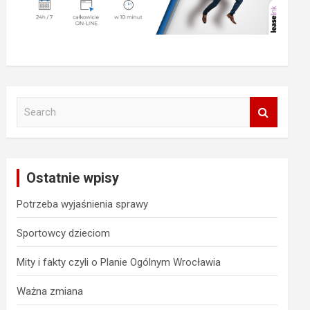
S
e
a
r
c
Ostatnie wpisy
h
Potrzeba wyjaśnienia sprawy
Sportowcy dzieciom
Mity i fakty czyli o Planie Ogólnym Wrocławia
Ważna zmiana