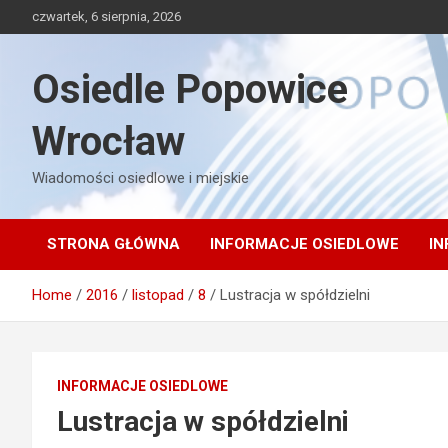
Skip
czwartek, 6 sierpnia, 2026
to
content
Osiedle Popowice
Wrocław
Wiadomości osiedlowe i miejskie
STRONA GŁÓWNA
INFORMACJE OSIEDLOWE
IN
Home
2016
listopad
8
Lustracja w spółdzielni
INFORMACJE OSIEDLOWE
Lustracja w spółdzielni