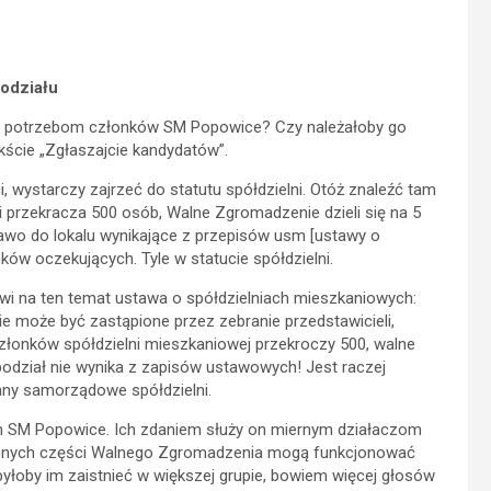
odziału
ży potrzebom członków SM Popowice? Czy należałoby go
kście „Zgłaszajcie kandydatów”.
 wystarczy zajrzeć do statutu spółdzielni. Otóż znaleźć tam
i przekracza 500 osób, Walne Zgromadzenie dzieli się na 5
rawo do lokalu wynikające z przepisów usm [ustawy o
ków oczekujących. Tyle w statucie spółdzielni.
i na ten temat ustawa o spółdzielniach mieszkaniowych:
ie może być zastąpione przez zebranie przedstawicieli,
a członków spółdzielni mieszkaniowej przekroczy 500, walne
odział nie wynika z zapisów ustawowych! Jest raczej
gany samorządowe spółdzielni.
 SM Popowice. Ich zdaniem służy on miernym działaczom
lonych części Walnego Zgromadzenia mogą funkcjonować
j byłoby im zaistnieć w większej grupie, bowiem więcej głosów