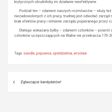
krytycznych utrudniłoby im działanie nieefektywne.
Podział ten – zdaniem naszych rozmówców – służy też zar
niezadowolonych z ich pracy, trudniej jest odwołać zarząd 
brak efektów pracy i istnienie zarządu popieranego przez c
Dlatego wskazany byłby – zdaniem członków – powrót do 
członków uczęszczających na Walne nie przekracza 170-200 
Tags:
osiedle
,
popowice
,
spółdzielnia
,
wrocław
Nawigacja
Zgłaszajcie kandydatów!
wpisu