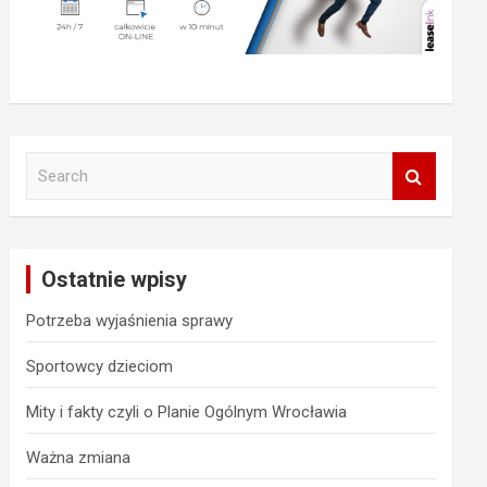
S
e
a
r
c
Ostatnie wpisy
h
Potrzeba wyjaśnienia sprawy
Sportowcy dzieciom
Mity i fakty czyli o Planie Ogólnym Wrocławia
Ważna zmiana