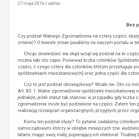
27 maja 2016
admin
Bez p
Czy podział Walnego Zgromadzenia na cztery części, słu
zmienić? O kwestii zmian pisaliśmy na naszym portalu w te
Chcąc dowiedzieć się skąd wziął się podział na te części,
można taki oto zapis: Ponieważ liczba członków Spółdzieln
części, z czego cztery dla członków, którym przysługuje p
spółdzielniach mieszkaniowych] oraz jedna część dla człon
Czy to jest podział obowiązkowy? Wcale nie. Oto co mów
Art. 83. 1. Walne zgromadzenie spółdzielni mieszkaniowej n
jednakże, jeżeli statut tak stanowi, w przypadku gdy liczb
zgromadzenie może być podzielone na części. Zatem ten p
realizacją rozwiązań organizacyjnych, przyjętych przez or
Komu ten podział służy? To pytanie zadaliśmy członkom
samorządowym, którzy w obrębie mniejszych tzw. wydzie
latami, mając swój mały, popierający ich elektorat. Trudnie