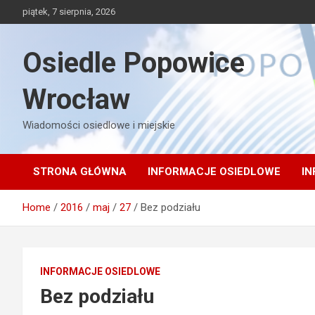
Skip
piątek, 7 sierpnia, 2026
to
content
Osiedle Popowice
Wrocław
Wiadomości osiedlowe i miejskie
STRONA GŁÓWNA
INFORMACJE OSIEDLOWE
IN
Home
2016
maj
27
Bez podziału
INFORMACJE OSIEDLOWE
Bez podziału