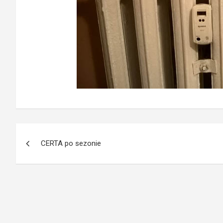
Nawigacja
CERTA po sezonie
wpisu