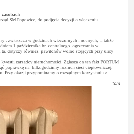
w zasobach
arząd SM Popowice, do podjęcia decyzji o włączeniu
ury , zwłaszcza w godzinach wieczornych i nocnych,
a także
 dniem 1
października br
.
centralnego
ogrzewania w
a ta, dotyczy również
pawilonów wolno stojących przy ulicy:
ej kwestii zarządcy nieruchomości. Zgłasza on ten fakt FORTUM
iąć poprawkę na
kilkugodzinny rozruch sieci ciepłowniczej.
o. Przy okazji przypominamy o rozsądnym korzystaniu z
tom