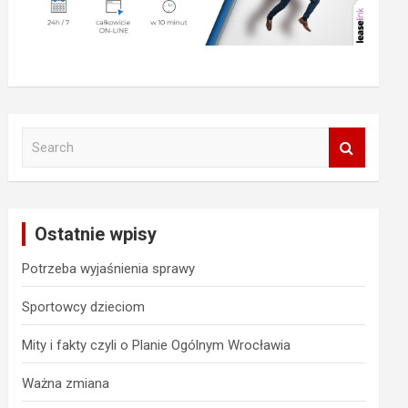
S
e
a
r
c
Ostatnie wpisy
h
Potrzeba wyjaśnienia sprawy
Sportowcy dzieciom
Mity i fakty czyli o Planie Ogólnym Wrocławia
Ważna zmiana