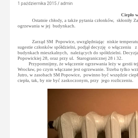
1 października 2015
admin
Ciepło 
Ostatnie chłody, a także pytania członków,
skłoniły Z
ogrzewania w jej
budynkach.
Zarząd SM
Popowice, uwzględniając
niskie temperat
sugestie członków spółdzielni, podjął decyzję
o włączeniu
z
budynkach mieszkalnych,
należących do spółdzielni. Decyzj
Popowickiej 28,
oraz przy ul.
Starogranicznej 28 i 32.
Przypomnijmy, że włączenie ogrzewania leży w gestii t
Wrocław, po czym włączane jest ogrzewanie. Trzeba tylko wz
Jutro, w zasobach SM Popowice,
powinno być wszędzie ciepł
ciepła, tak, by nie być zaskoczonym, przy
jego rozliczeniu.