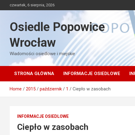
Skip
czwartek, 6 sierpnia, 2026
to
content
Osiedle Popowice
Wrocław
Wiadomości osiedlowe i miejskie
STRONA GŁÓWNA
INFORMACJE OSIEDLOWE
IN
Home
2015
październik
1
Ciepło w zasobach
INFORMACJE OSIEDLOWE
Ciepło w zasobach