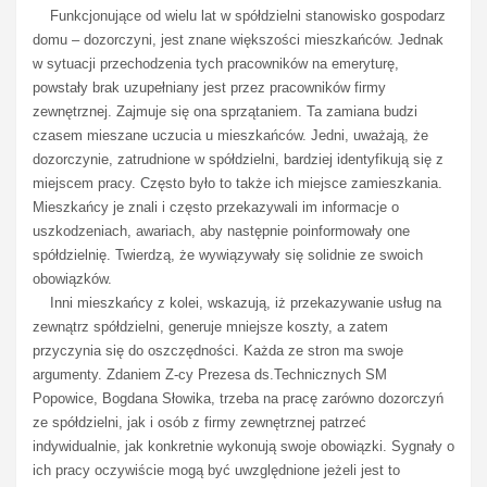
Funkcjonujące od wielu lat w spółdzielni stanowisko gospodarz
domu – dozorczyni, jest znane większości mieszkańców. Jednak
w sytuacji przechodzenia tych pracowników na emeryturę,
powstały brak uzupełniany jest przez pracowników firmy
zewnętrznej. Zajmuje się ona sprzątaniem. Ta zamiana budzi
czasem mieszane uczucia u mieszkańców. Jedni, uważają, że
dozorczynie, zatrudnione w spółdzielni, bardziej identyfikują się z
miejscem pracy. Często było to także ich miejsce zamieszkania.
Mieszkańcy je znali i często przekazywali im informacje o
uszkodzeniach, awariach, aby następnie poinformowały one
spółdzielnię. Twierdzą, że wywiązywały się solidnie ze swoich
obowiązków.
Inni mieszkańcy z kolei, wskazują, iż przekazywanie usług na
zewnątrz spółdzielni, generuje mniejsze koszty, a zatem
przyczynia się do oszczędności. Każda ze stron ma swoje
argumenty. Zdaniem Z-cy Prezesa ds.Technicznych SM
Popowice, Bogdana Słowika, trzeba na pracę zarówno dozorczyń
ze spółdzielni, jak i osób z firmy zewnętrznej patrzeć
indywidualnie, jak konkretnie wykonują swoje obowiązki. Sygnały o
ich pracy oczywiście mogą być uwzględnione jeżeli jest to