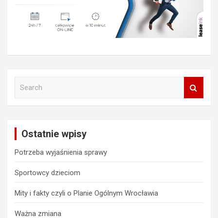
S
e
a
r
c
Ostatnie wpisy
h
Potrzeba wyjaśnienia sprawy
Sportowcy dzieciom
Mity i fakty czyli o Planie Ogólnym Wrocławia
Ważna zmiana