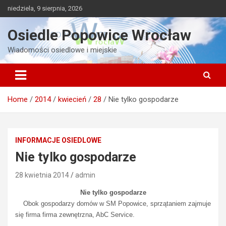
Skip
niedziela, 9 sierpnia, 2026
to
content
Osiedle Popowice Wrocław
Wiadomości osiedlowe i miejskie
Home
2014
kwiecień
28
Nie tylko gospodarze
INFORMACJE OSIEDLOWE
Nie tylko gospodarze
28 kwietnia 2014
admin
Nie tylko gospodarze
Obok gospodarzy domów w SM Popowice, sprzątaniem zajmuje
się firma firma zewnętrzna, AbC Service.