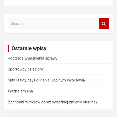
S
e
a
r
c
Ostatnie wpisy
h
Potrzeba wyjaśnienia sprawy
Sportowcy dzieciom
Mity i fakty czyli o Planie Ogólnym Wrocławia
Ważna zmiana
Zachodni Wrocław coraz wyraźniej zmienia kierunek