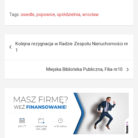
Tags:
osiedle
,
popowice
,
spółdzielnia
,
wrocław
Nawigacja
Kolejna rezygnacja w Radzie Zespołu Nieruchomości nr
wpisu
1
Miejska Biblioteka Publiczna, Filia nr10