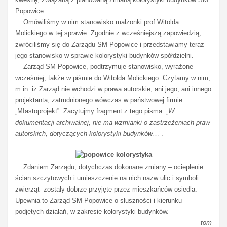
Popowice.
Omówiliśmy w nim stanowisko małżonki prof.Witolda
Molickiego w tej sprawie. Zgodnie z wcześniejszą zapowiedzią,
zwróciliśmy się do Zarządu SM Popowice i przedstawiamy teraz
jego stanowisko w sprawie kolorystyki budynków spółdzielni.
Zarząd SM Popowice, podtrzymuje stanowisko, wyrażone
wcześniej, także w piśmie do Witolda Molickiego. Czytamy w nim,
m.in. iż Zarząd nie wchodzi w prawa autorskie, ani jego, ani innego
projektanta, zatrudnionego wówczas w państwowej firmie
„MIastoprojekt”. Zacytujmy fragment z tego pisma: „
W
dokumentacji archiwalnej, nie ma wzmianki o zastrzeżeniach praw
autorskich, dotyczących kolorystyki budynków
…”.
Zdaniem Zarządu, dotychczas dokonane zmiany – ocieplenie
ścian szczytowych i umieszczenie na nich nazw ulic i symboli
zwierząt- zostały dobrze przyjęte przez mieszkańców osiedla.
Upewnia to Zarząd SM Popowice o słuszności i kierunku
podjętych działań, w zakresie kolorystyki budynków.
tom