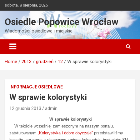
Skip
sobota, 8 sierpnia, 2026
to
content
Osiedle Popowice Wrocław
Wiadomości osiedlowe i miejskie
Home
2013
grudzień
12
W sprawie kolorystyki
INFORMACJE OSIEDLOWE
W sprawie kolorystyki
12 grudnia 2013
admin
W sprawie kolorystyki
W tekście wcześniej zamieszonym na naszym portalu,
zatytułowanym
„Kolorystyka i dobre obyczaje”
przedstawiliśmy
kwestię, związaną z planowaną zmianą kolorystyki budynków SM