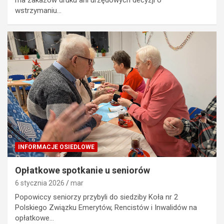
ma zakazów druku ani urzędowych decyzji o
wstrzymaniu…
INFORMACJE OSIEDLOWE
Opłatkowe spotkanie u seniorów
6 stycznia 2026
mar
Popowiccy seniorzy przybyli do siedziby Koła nr 2
Polskiego Związku Emerytów, Rencistów i Inwalidów na
opłatkowe…