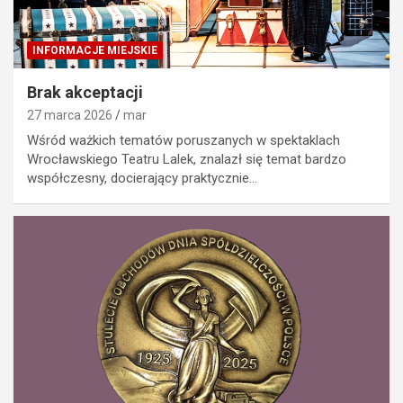
INFORMACJE MIEJSKIE
Brak akceptacji
27 marca 2026
mar
Wśród ważkich tematów poruszanych w spektaklach
Wrocławskiego Teatru Lalek, znalazł się temat bardzo
współczesny, docierający praktycznie…