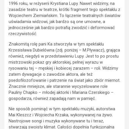
1996 roku, w reżyserii Krystiana Lupy. Nawet widzimy, na
zasadzie teatru w teatrze, krótki fragment tego spektaklu z
Wojciechem Ziemiańskim. To łączenie teatralnych światów
uświadamia widzowi, jak bardzo są one umowne, a
jednocześnie jak bardzo potrafią zwodzić i deformować
rzeczywistość.
Znakomitą rolę pani Ka stworzyła w tym spektaklu
Krzesisława Dubielówna (zdj. poniżej – M.Pływacz), grająca
również, niegdyś w przedstawieniu Lupy. Jest to po prostu
mistrzowski pokaz gry aktorskiej, pełnej wyrazu w
rysowaniu tej – męskiej i kobiecej zarazem – roli. Widzimy
zatem dywagacje o zawodzie aktora, ale też
psedofilozofowanie i patrzenie na świat jako zbiór miernot.
Znacznie mniejsze, ale starannie wycyzelowane role
Pauliny Chapko – młodej aktorki i Mariana Czerskiego –
gospodarza, również zapadają nam w pamięć.
Nie sposób pominąć w tym spektaklu muzyki, autorstwa
Mai Kleszcz i Wojciecha Krzaka, wykonywanej na żywo.
Nastrojowe songi i muzyka wykonywane tu i teraz,
stwarzają swoisty klimat. Całości dopełnia funkcjonalna