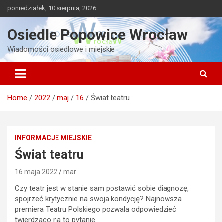
Skip
poniedziałek, 10 sierpnia, 2026
to
content
Osiedle Popowice Wrocław
Wiadomości osiedlowe i miejskie
Home
2022
maj
16
Świat teatru
INFORMACJE MIEJSKIE
Świat teatru
16 maja 2022
mar
Czy teatr jest w stanie sam postawić sobie diagnozę,
spojrzeć krytycznie na swoja kondycję? Najnowsza
premiera Teatru Polskiego pozwala odpowiedzieć
twierdząco na to pytanie.