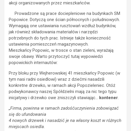
akcji organizowanych przez mieszkańców.
Prowadzone są prace dociepleniowe na budynkach SM
Popowice. Dotyczą one ścian północnych i południowych.
Wymagają one ustawiania rusztowań wzdłuż budynków,
jak również składowania materiałów i narzędzi
potrzebnych do tych prac. Istnieje także konieczność
ustawienia pomieszczeń magazynowych.
Mieszkańcy Popowic, w trosce o stan zieleni, wyrażają
swoje obawy. Warto przytoczyć tutaj wypowiedzi
popowickich internautów:
Przy bloku przy Wejherowskiej 41 mieszkańcy Popowic (w
tym nasi radni osiedlowi) wraz z dziećmi nasadzili
konkretne drzewko, w ramach akcji Popozieleniec. Otóż
podwykonawcy naszej Spółdzielni mają za nic tego typu
inicjatywy i drzewko owe zniszczyli stawiając…
kontener
.
„Firma, powinna w ramach zadośćuczynienia zobowiązać
się do ufundowania
4 nowych drzewek i nasadzić je na własny koszt w różnych
miejscach osiedla.