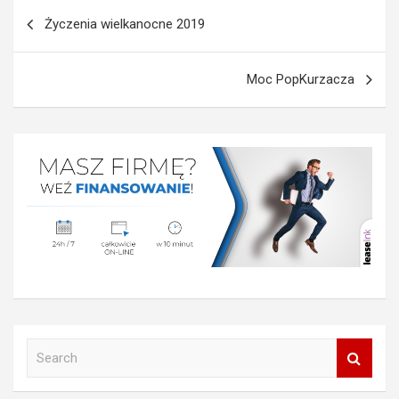
Nawigacja
Życzenia wielkanocne 2019
wpisu
Moc PopKurzacza
S
e
a