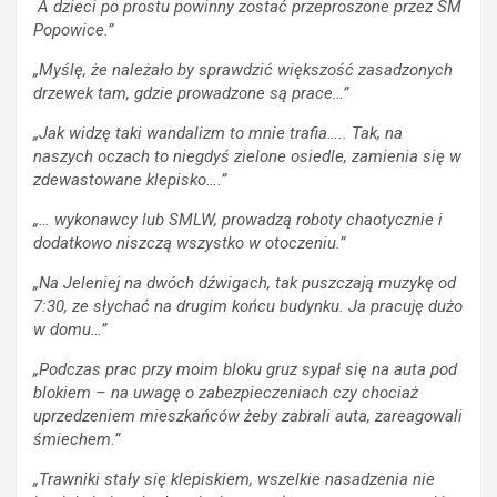
A dzieci po prostu powinny zostać przeproszone przez SM
Popowice.”
„Myślę, że należało by sprawdzić większość zasadzonych
drzewek tam, gdzie prowadzone są prace…”
„Jak widzę taki wandalizm to mnie trafia….. Tak, na
naszych oczach to niegdyś zielone osiedle, zamienia się w
zdewastowane klepisko….”
„… wykonawcy lub SMLW, prowadzą roboty chaotycznie i
dodatkowo niszczą wszystko w otoczeniu.”
„Na Jeleniej na dwóch dźwigach, tak puszczają muzykę od
7:30, ze słychać na drugim końcu budynku. Ja pracuję dużo
w domu…”
„Podczas prac przy moim bloku gruz sypał się na auta pod
blokiem – na uwagę o zabezpieczeniach czy chociaż
uprzedzeniem mieszkańców żeby zabrali auta, zareagowali
śmiechem.”
„Trawniki stały się klepiskiem, wszelkie nasadzenia nie