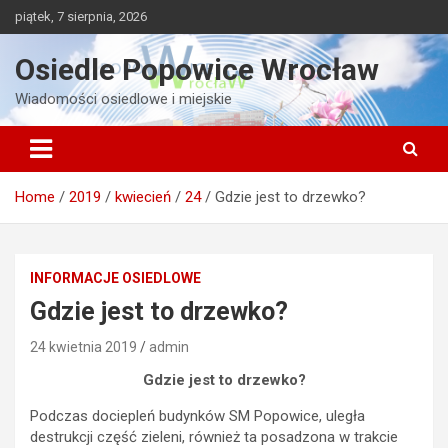
Skip
piątek, 7 sierpnia, 2026
to
content
Osiedle Popowice Wrocław
Wiadomości osiedlowe i miejskie
Home
2019
kwiecień
24
Gdzie jest to drzewko?
INFORMACJE OSIEDLOWE
Gdzie jest to drzewko?
24 kwietnia 2019
admin
Gdzie jest to drzewko?
Podczas dociepleń budynków SM Popowice, uległa
destrukcji część zieleni, również ta posadzona w trakcie