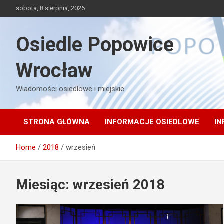
Skip
sobota, 8 sierpnia, 2026
to
content
Osiedle Popowice
Wrocław
Wiadomości osiedlowe i miejskie
STRONA GŁÓWNA
INFORMACJE OSIEDLOWE
IN
Home
2018
wrzesień
Miesiąc:
wrzesień 2018