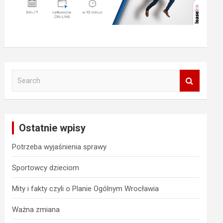
S
e
a
r
c
Ostatnie wpisy
h
Potrzeba wyjaśnienia sprawy
Sportowcy dzieciom
Mity i fakty czyli o Planie Ogólnym Wrocławia
Ważna zmiana