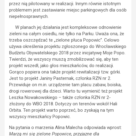
przez nią pilotowany w realizacji. Innym równie istotnym
problemem jest zastawianie miejsc parkingowych dla osób
niepełnosprawnych.
W planach jej działania jest kompleksowe odnowienie
zieleni na całym osiedlu, nie tylko na Parku. Uważa ona, że
trzeba oszczędzać te „zielone płuca Popowic”. Celowo
używa określenia projektu zgłoszonego do Wrocławskiego
Budżetu Obywatelskiego 2018 przez inicjatywę Moje Popo.
Twierdzi, że wszyscy muszą zmobilizować się, aby ten
projekt wszedł, jako głos mieszkańców, do realizacji.
Gorąco popiera ona także projekt rewitalizacji tzw. górki.
Jest to projekt Janiny Pasternak, członka RZN nr 2.
Przewiduje on m.in. urządzenie tam placu zabaw, boiska,
drogi rowerowej dla dzieci. Warto tu wymienić też projekt
Leszka Nowakowskiego – także członka RZN nr 2-
złożony do WBO 2018. Dotyczy on terenów wokół Hali
Orbita. Ten projekt warto poprzeć, bo zyskają na tym
wszyscy mieszkańcy Popowic.
Na pytania o marzenia Alina Malecha odpowiada wprost:
Marzą mi się zielone Popowice, przyjazne dla