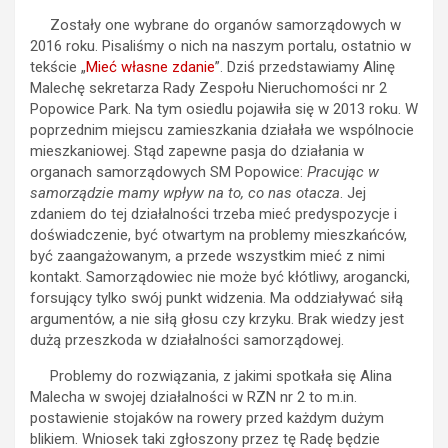
Zostały one wybrane do organów samorządowych w
2016 roku. Pisaliśmy o nich na naszym portalu, ostatnio w
tekście „
Mieć własne zdanie
”. Dziś przedstawiamy Alinę
Malechę sekretarza Rady Zespołu Nieruchomości nr 2
Popowice Park. Na tym osiedlu pojawiła się w 2013 roku. W
poprzednim miejscu zamieszkania działała we wspólnocie
mieszkaniowej. Stąd zapewne pasja do działania w
organach samorządowych SM Popowice:
Pracując w
samorządzie mamy wpływ na to, co nas otacza
. Jej
zdaniem do tej działalności trzeba mieć predyspozycje i
doświadczenie, być otwartym na problemy mieszkańców,
być zaangażowanym, a przede wszystkim mieć z nimi
kontakt. Samorządowiec nie może być kłótliwy, arogancki,
forsujący tylko swój punkt widzenia. Ma oddziaływać siłą
argumentów, a nie siłą głosu czy krzyku. Brak wiedzy jest
dużą przeszkoda w działalności samorządowej.
Problemy do rozwiązania, z jakimi spotkała się Alina
Malecha w swojej działalności w RZN nr 2 to m.in.
postawienie stojaków na rowery przed każdym dużym
blikiem. Wniosek taki zgłoszony przez tę Radę będzie