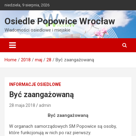
Skip
niedziela, 9 sierpnia, 2026
to
content
Osiedle Popowice Wrocław
Wiadomości osiedlowe i miejskie
Home
2018
maj
28
Być zaangażowaną
INFORMACJE OSIEDLOWE
Być zaangażowaną
28 maja 2018
admin
Być zaangażowaną
W organach samorządowych SM Popowice są osoby,
które funkcjonują w nich po raz pierwszy.