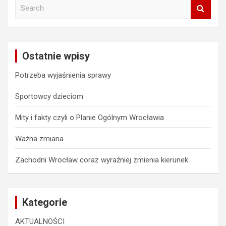
S
e
a
r
c
Ostatnie wpisy
h
Potrzeba wyjaśnienia sprawy
Sportowcy dzieciom
Mity i fakty czyli o Planie Ogólnym Wrocławia
Ważna zmiana
Zachodni Wrocław coraz wyraźniej zmienia kierunek
Kategorie
AKTUALNOŚCI