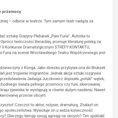
y przemocy
źniej – odbicie w teatrze. Tym samym teatr nadąża za
ztukę Grażyny Plebanek „Pani Furia”. Autorka to
. Oprócz twórczości literackiej, promuje literaturę polską za
. W II Konkursie Dramaturgicznym STREFY KONTAKTU,
ni Furia na scenie Wrocławskiego Teatru Współczesnego jest
 dziewczyny z Konga, Jako dziecko przybywa ona do Brukseli.
ań jest tropienie imigrantów. Jednak akcja sztuki rozgrywa
g przedstawienia Jadwiga Juczkowicz dopisała „polski” wątek,
hodniego świata pełnego przemocy czy furii, skierowanej
 kraju zjawiska te występują w równie dużym nasileniu. Nawet
 skierowanej przeciw obcym.
zysztof Czeczot to aktor, reżyser, dramaturg. Znalazł on
zego społeczeństwa. Wywołuje on u widza konieczność
bcy? Dlaczego kieruję swoją agresję na obcych? Ten spektakl