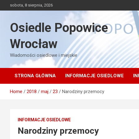
Skip
sobota, 8 sierpnia, 2026
to
content
Osiedle Popowice
Wrocław
Wiadomości osiedlowe i miejskie
STRONA GŁÓWNA
INFORMACJE OSIEDLOWE
IN
Home
2018
maj
23
Narodziny przemocy
INFORMACJE OSIEDLOWE
Narodziny przemocy