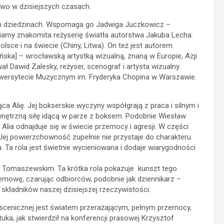
two w dzisiejszych czasach.
 dziedzinach. Wspomaga go Jadwiga Juczkowicz –
wiamy znakomita reżyserię światła autorstwa Jakuba Lecha.
sce i na świecie (Chiny, Litwa). On też jest autorem
ńska] – wrocławską artystką wizualną, znaną w Europie, Azji
 Dawid Zalesky, reżyser, scenograf i artysta wizualny.
niwersytecie Muzycznym im. Fryderyka Chopina w Warszawie.
 Alię. Jej bokserskie wyczyny współgrają z praca i silnym i
wnętrzną siłę idącą w parze z boksem. Podobnie Wiesław
u Alia odnajduje się w świecie przemocy i agresji. W części
. Jej powierzchowność zupełnie nie przystaje do charakteru.
 Ta rola jest świetnie wycieniowana i dodaje wiarygodności
 Tomaszewskim. Ta krótka rola pokazuje kunszt tego
emowę, czarując odbiorców, podobnie jak dziennikarz –
składników naszej dzisiejszej rzeczywistości.
scenicznej jest światem przerażającym, pełnym przemocy,
tuka, jak stwierdził na konferencji prasowej Krzysztof