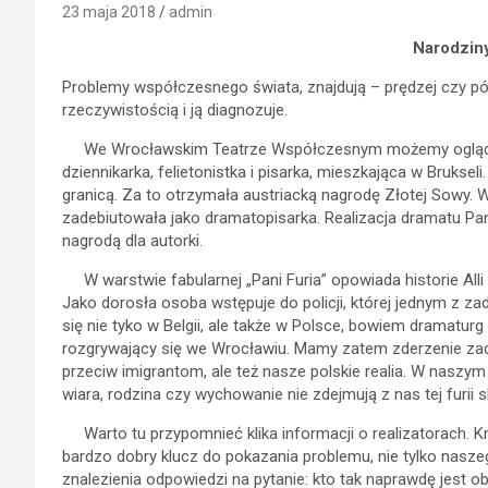
23 maja 2018
admin
Narodzin
Problemy współczesnego świata, znajdują – prędzej czy pó
rzeczywistością i ją diagnozuje.
We Wrocławskim Teatrze Współczesnym możemy oglądać s
dziennikarka, felietonistka i pisarka, mieszkająca w Brukseli
granicą. Za to otrzymała austriacką nagrodę Złotej Sowy
zadebiutowała jako dramatopisarka. Realizacja dramatu Pa
nagrodą dla autorki.
W warstwie fabularnej „Pani Furia” opowiada historie Alli
Jako dorosła osoba wstępuje do policji, której jednym z zad
się nie tyko w Belgii, ale także w Polsce, bowiem dramatur
rozgrywający się we Wrocławiu. Mamy zatem zderzenie zac
przeciw imigrantom, ale też nasze polskie realia. W naszym
wiara, rodzina czy wychowanie nie zdejmują z nas tej furii
Warto tu przypomnieć klika informacji o realizatorach. Kr
bardzo dobry klucz do pokazania problemu, nie tylko nas
znalezienia odpowiedzi na pytanie: kto tak naprawdę jest o