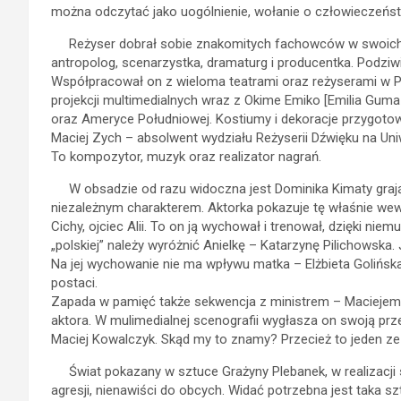
można odczytać jako uogólnienie, wołanie o człowieczeńs
Reżyser dobrał sobie znakomitych fachowców w swoich
antropolog, scenarzystka, dramaturg i producentka. Podzi
Współpracował on z wieloma teatrami oraz reżyserami w Pol
projekcji multimedialnych wraz z Okime Emiko [Emilia Guma
oraz Ameryce Południowej. Kostiumy i dekoracje przygotował
Maciej Zych – absolwent wydziału Reżyserii Dźwięku na U
To kompozytor, muzyk oraz realizator nagrań.
W obsadzie od razu widoczna jest Dominika Kimaty grająca
niezależnym charakterem. Aktorka pokazuje tę właśnie we
Cichy, ojciec Alii. To on ją wychował i trenował, dzięki niem
„polskiej” należy wyróżnić Anielkę – Katarzynę Pilichowska
Na jej wychowanie nie ma wpływu matka – Elżbieta Golińska.
postaci.
Zapada w pamięć także sekwencja z ministrem – Maciejem
aktora. W mulimedialnej scenografii wygłasza on swoją prz
Maciej Kowalczyk. Skąd my to znamy? Przecież to jeden ze 
Świat pokazany w sztuce Grażyny Plebanek, w realizacji 
agresji, nienawiści do obcych. Widać potrzebna jest taka sz