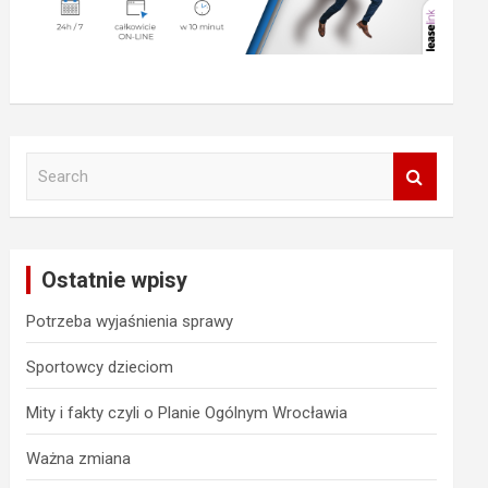
S
e
a
r
c
Ostatnie wpisy
h
Potrzeba wyjaśnienia sprawy
Sportowcy dzieciom
Mity i fakty czyli o Planie Ogólnym Wrocławia
Ważna zmiana