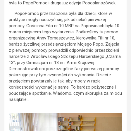
była to PopoPomoc i druga już edycja Popoplanszówek.
PopoPomoc przeznaczona była dla dzieci, które w
praktyce mogły nauczyć się, jak udzielać pierwszej
pomocy. Gościnna Filia nr 10 MBP na Popowicach była 10
marca miejscem tego wydarzenia. Podkreślmy tu pomoc
organizacyjną Anny Tomaszewicz, kierownika Filii nr 10,
bardzo życzliwej przedsięwzięciom Mojego Popo. Zajęcia
z pierwszej pomocy prowadzili odpowiednio przeszkoleni
harcerze z Wrocławskiego Szczepu Harcerskiego „Czarna
13”, przy Gimnazjum nr 18 im. Armii Krajowej.
Demonstrowali oni poszczególne fazy pierwszej pomocy,
pokazując przy tym czynności do wykonania. Dzieci z
przejęciem powtarzały je tak, aby mogły w razie
konieczności wykonać je same. To bardzo pożyteczne i
pouczające spotkanie. Wiadomo, czym skorupka za młodu
nasiąknie…