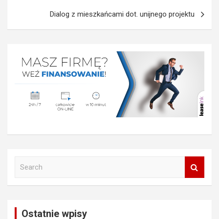
Dialog z mieszkańcami dot. unijnego projektu
S
e
a
r
c
Ostatnie wpisy
h