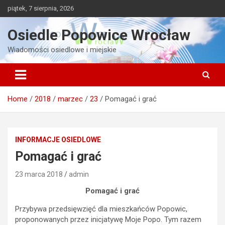
Skip
piątek, 7 sierpnia, 2026
to
content
Osiedle Popowice Wrocław
Wiadomości osiedlowe i miejskie
Home
2018
marzec
23
Pomagać i grać
INFORMACJE OSIEDLOWE
Pomagać i grać
23 marca 2018
admin
Pomagać i grać
Przybywa przedsięwzięć dla mieszkańców Popowic,
proponowanych przez inicjatywę Moje Popo. Tym razem