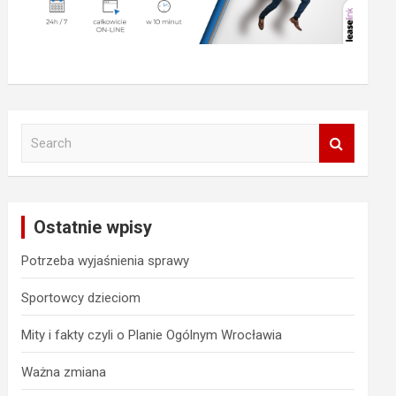
S
e
a
r
c
Ostatnie wpisy
h
Potrzeba wyjaśnienia sprawy
Sportowcy dzieciom
Mity i fakty czyli o Planie Ogólnym Wrocławia
Ważna zmiana