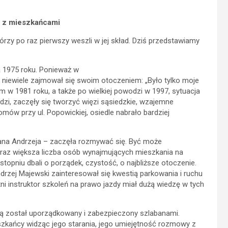
t z mieszkańcami
zy po raz pierwszy weszli w jej skład. Dziś przedstawiamy
 1975 roku. Ponieważ w
 niewiele zajmował się swoim otoczeniem: „Było tylko moje
m w 1981 roku, a także po wielkiej powodzi w 1997, sytuacja
dzi, zaczęły się tworzyć więzi sąsiedzkie, wzajemne
domów przy ul. Popowickiej, osiedle nabrało bardziej
na Andrzeja – zaczęła rozmywać się. Być może
az większa liczba osób wynajmujących mieszkania na
topniu dbali o porządek, czystość, o najbliższe otoczenie.
drzej Majewski zainteresował się kwestią parkowania i ruchu
tni instruktor szkoleń na prawo jazdy miał dużą wiedzę w tych
sią został uporządkowany i zabezpieczony szlabanami.
szkańcy widząc jego starania, jego umiejętność rozmowy z