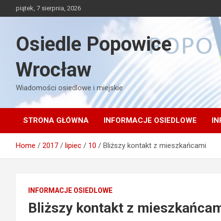
Skip
piątek, 7 sierpnia, 2026
to
content
Osiedle Popowice
Wrocław
Wiadomości osiedlowe i miejskie
STRONA GŁÓWNA
INFORMACJE OSIEDLOWE
IN
Home
2017
lipiec
10
Bliższy kontakt z mieszkańcami
INFORMACJE OSIEDLOWE
Bliższy kontakt z mieszkańca