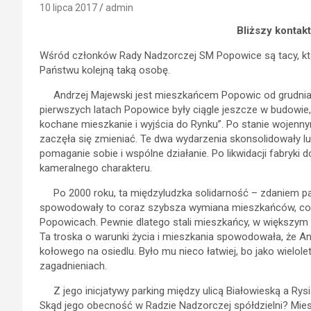
10 lipca 2017
admin
Bliższy kontak
Wśród członków Rady Nadzorczej SM Popowice są tacy, któr
Państwu kolejną taką osobę.
Andrzej Majewski jest mieszkańcem Popowic od grudnia
pierwszych latach Popowice były ciągle jeszcze w budowie,
kochane mieszkanie i wyjścia do Rynku”. Po stanie wojenny
zaczęła się zmieniać. Te dwa wydarzenia skonsolidowały lu
pomaganie sobie i wspólne działanie. Po likwidacji fabryki 
kameralnego charakteru.
Po 2000 roku, ta międzyludzka solidarność – zdaniem pa
spowodowały to coraz szybsza wymiana mieszkańców, cor
Popowicach. Pewnie dlatego stali mieszkańcy, w większym s
Ta troska o warunki życia i mieszkania spowodowała, że An
kołowego na osiedlu. Było mu nieco łatwiej, bo jako wielole
zagadnieniach.
Z jego inicjatywy parking między ulicą Białowieską a Ry
Skąd jego obecność w Radzie Nadzorczej spółdzielni? Mie