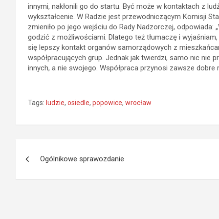
innymi, nakłonili go do startu. Być może w kontaktach z l
wykształcenie. W Radzie jest przewodniczącym Komisji Sta
zmieniło po jego wejściu do Rady Nadzorczej, odpowiada: „Wi
godzić z możliwościami. Dlatego też tłumaczę i wyjaśniam,
się lepszy kontakt organów samorządowych z mieszkańcami
współpracujących grup. Jednak jak twierdzi, samo nic nie pr
innych, a nie swojego. Współpraca przynosi zawsze dobre r
Tags:
ludzie
,
osiedle
,
popowice
,
wrocław
Nawigacja
Ogólnikowe sprawozdanie
wpisu