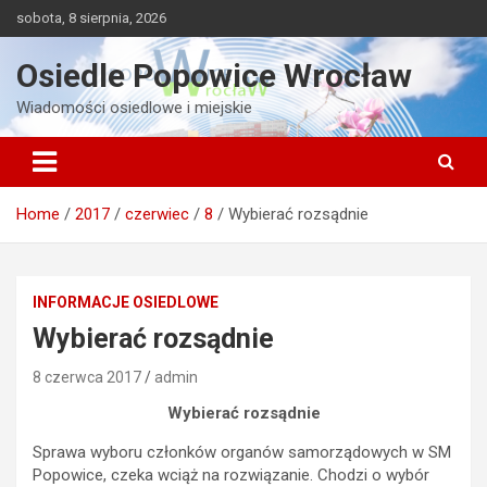
Skip
sobota, 8 sierpnia, 2026
to
content
Osiedle Popowice Wrocław
Wiadomości osiedlowe i miejskie
Home
2017
czerwiec
8
Wybierać rozsądnie
INFORMACJE OSIEDLOWE
Wybierać rozsądnie
8 czerwca 2017
admin
Wybierać rozsądnie
Sprawa wyboru członków organów samorządowych w SM
Popowice, czeka wciąż na rozwiązanie. Chodzi o wybór