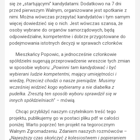
się ze „startującymi” kandydatami. Dodatkowo na 7 dni
przed pierwszym Walnym, organizowane jest spotkanie z
nimi. Można wówczas przepytać kandydatów i tym samym
więcej dowiedzieć się o nich. Jest wówczas szansa, że
osoby wybrane do organów samorządowych, będą
odpowiedzialne, kompetentne i dobrze przygotowane do
podejmowania istotnych decyzji w sprawach członków.
Mieszkańcy Popowic, a jednocześnie członkowie
spółdzielni sugerują przeprowadzenie wreszcie tych zmian
w sposobie wyboru: „
Powinni tam kandydować i być
wybierani ludzie kompetentni, mający umiejętności i
wiedzę, Przecież chodzi o nasze pieniądze. Musimy
wcześniej widzieć kogo wybieramy a nie diabełka z
pudełka. Zresztą ten sposób wyboru sprawdził się w
innych spółdzielniach
” – mówią.
Chcąc przybliżyć naszym czytelnikom treść tego
projektu, publikujemy go w postaci pliku pdf w całości
poniżej. Warto poprzeć ten projekt na tegorocznym
Walnym Zgromadzeniu. Zdaniem naszych rozmówców –
„
Najwyższy czas skończyć z kolesiostwem i popieraniem