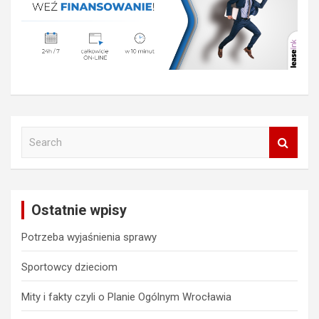
S
e
a
r
c
Ostatnie wpisy
h
Potrzeba wyjaśnienia sprawy
Sportowcy dzieciom
Mity i fakty czyli o Planie Ogólnym Wrocławia