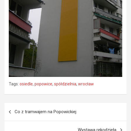
Tags:
osiedle
,
popowice
,
spółdzielnia
,
wrocław
Nawigacja
Co z tramwajem na Popowickiej
wpisu
Wystawa rękodzieła