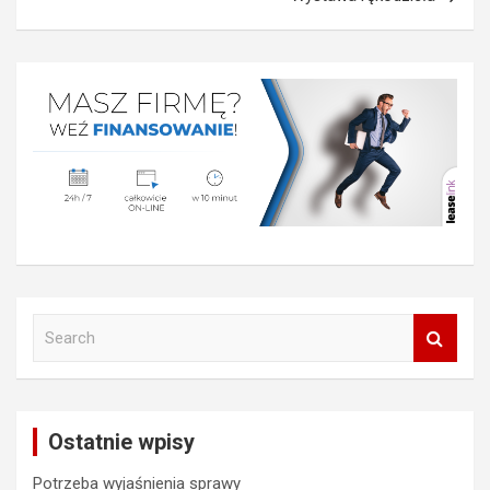
S
e
a
r
c
Ostatnie wpisy
h
Potrzeba wyjaśnienia sprawy