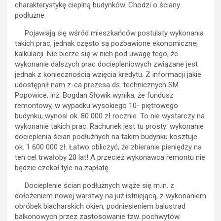
charakterystykę cieplną budynków. Chodzi o ściany
podłużne.
Pojawiają się wśród mieszkańców postulaty wykonania
takich prac, jednak często są pozbawione ekonomicznej
kalkulacji. Nie bierze się w nich pod uwagę tego, że
wykonanie dalszych prac dociepleniowych związane jest
jednak z koniecznością wzięcia kredytu. Z informacji jakie
udostępnił nam z-ca prezesa ds. technicznych SM
Popowice, inż. Bogdan Słowik wynika, że fundusz
remontowy, w wypadku wysokiego 10- piętrowego
budynku, wynosi ok. 80 000 zł rocznie. To nie wystarczy na
wykonanie takich prac. Rachunek jest tu prosty: wykonanie
docieplenia ścian podłużnych na takim budynku kosztuje
ok. 1 600 000 zł. Łatwo obliczyć, że zbieranie pieniędzy na
ten cel trwałoby 20 lat! A przecież wykonawca remontu nie
będzie czekał tyle na zapłatę.
Docieplenie ścian podłużnych wiąże się m.in. z
dołożeniem nowej warstwy na już istniejącą, z wykonaniem
obróbek blacharskich okien, podniesieniem balustrad
balkonowych przez zastosowanie tzw. pochwytów.