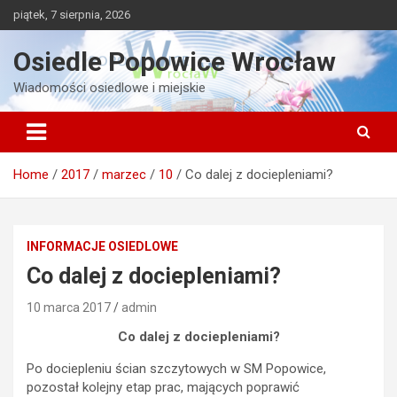
Skip
piątek, 7 sierpnia, 2026
to
content
Osiedle Popowice Wrocław
Wiadomości osiedlowe i miejskie
Home
2017
marzec
10
Co dalej z dociepleniami?
INFORMACJE OSIEDLOWE
Co dalej z dociepleniami?
10 marca 2017
admin
Co dalej z dociepleniami?
Po dociepleniu ścian szczytowych w SM Popowice,
pozostał kolejny etap prac, mających poprawić