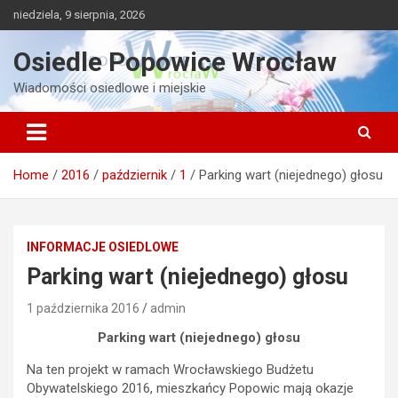
Skip
niedziela, 9 sierpnia, 2026
to
content
Osiedle Popowice Wrocław
Wiadomości osiedlowe i miejskie
Home
2016
październik
1
Parking wart (niejednego) głosu
INFORMACJE OSIEDLOWE
Parking wart (niejednego) głosu
1 października 2016
admin
Parking wart (niejednego) głosu
Na ten projekt w ramach Wrocławskiego Budżetu
Obywatelskiego 2016, mieszkańcy Popowic mają okazje