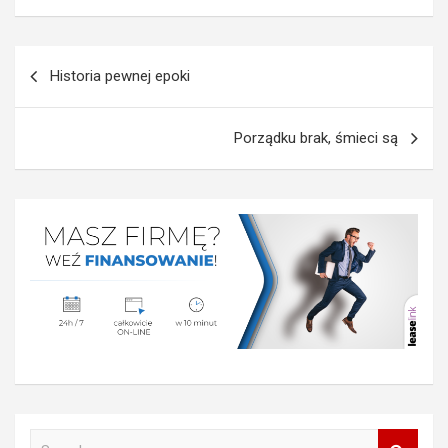
Nawigacja
Historia pewnej epoki
wpisu
Porządku brak, śmieci są
S