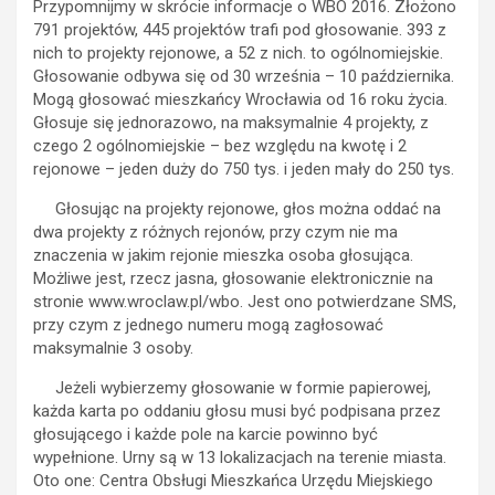
Przypomnijmy w skrócie informacje o WBO 2016. Złożono
791 projektów, 445 projektów trafi pod głosowanie. 393 z
nich to projekty rejonowe, a 52 z nich. to ogólnomiejskie.
Głosowanie odbywa się od 30 września – 10 października.
Mogą głosować mieszkańcy Wrocławia od 16 roku życia.
Głosuje się jednorazowo, na maksymalnie 4 projekty, z
czego 2 ogólnomiejskie – bez względu na kwotę i 2
rejonowe – jeden duży do 750 tys. i jeden mały do 250 tys.
Głosując na projekty rejonowe, głos można oddać na
dwa projekty z różnych rejonów, przy czym nie ma
znaczenia w jakim rejonie mieszka osoba głosująca.
Możliwe jest, rzecz jasna, głosowanie elektronicznie na
stronie www.wroclaw.pl/wbo. Jest ono potwierdzane SMS,
przy czym z jednego numeru mogą zagłosować
maksymalnie 3 osoby.
Jeżeli wybierzemy głosowanie w formie papierowej,
każda karta po oddaniu głosu musi być podpisana przez
głosującego i każde pole na karcie powinno być
wypełnione. Urny są w 13 lokalizacjach na terenie miasta.
Oto one: Centra Obsługi Mieszkańca Urzędu Miejskiego