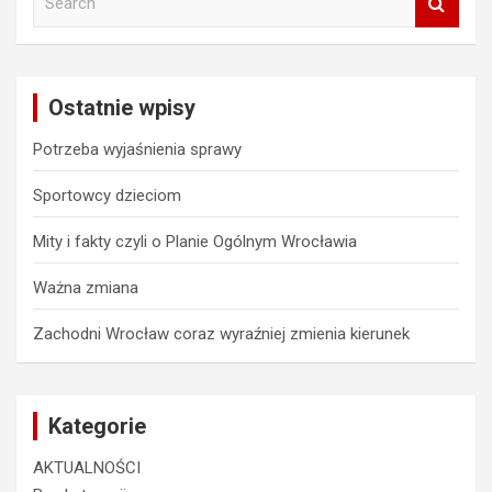
e
a
r
c
Ostatnie wpisy
h
Potrzeba wyjaśnienia sprawy
Sportowcy dzieciom
Mity i fakty czyli o Planie Ogólnym Wrocławia
Ważna zmiana
Zachodni Wrocław coraz wyraźniej zmienia kierunek
Kategorie
AKTUALNOŚCI