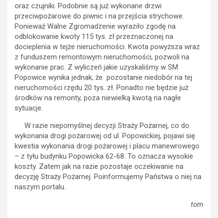
oraz czujniki. Podobnie są już wykonane drzwi
przeciwpożarowe do piwnic i na przejścia strychowe.
Ponieważ Walne Zgromadzenie wyraziło zgodę na
odblokowanie kwoty 115 tys. zł przeznaczonej na
docieplenia w tejże nieruchomości. Kwota powyższa wraz
z funduszem remontowym nieruchomości, pozwoli na
wykonanie prac. Z wyliczeń jakie uzyskaliśmy w SM
Popowice wynika jednak, że pozostanie niedobór na tej
nieruchomości rzędu 20 tys. zł. Ponadto nie będzie już
środków na remonty, poza niewielką kwotą na nagłe
sytuacje.
W razie niepomyślnej decyzji Straży Pożarnej, co do
wykonania drogi pożarowej od ul. Popowickiej, pojawi się
kwestia wykonania drogi pożarowej i placu manewrowego
– z tyłu budynku Popowicka 62-68. To oznacza wysokie
koszty. Zatem jak na razie pozostaje oczekiwanie na
decyzję Straży Pożarnej. Poinformujemy Państwa o niej na
naszym portalu.
tom