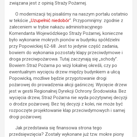
związana jest z opinią Straży Pożarnej.
O modernizacji tej pisaliśmy na naszym portalu ostatnio
w tekście „
Uzupełnić niedobór
”. Przypomnijmy: zgodnie z
zaleceniem w trybie nakazu administracyjnego
Komendanta Wojewódzkiego Straży Pożarnej, konieczne
było wykonanie mokrych pionów w budynku spółdzielni
przy Popowickiej 62-68. Jest to jedynie część zadania,
bowiem do wykonania pozostały klapy przeciwdymowe i
droga przeciwpożarowa. Tutaj zaczynają się „schody”.
Bowiem Straż Pożarna po wizji lokalnej określi, czy po
ewentualnym wycięciu drzew między budynkiem a ulicą
Popowicką, możliwe będzie przygotowanie drogi
pożarowej do prowadzenia akcji gaśniczej. Wycięcie drzew
jest w gestii Regionalnej Dyrekcji Ochrony Środowiska. Bez
wycięcia drzew, Straż Pożarna nie wyda pozytywnej decyzji
o drodze pożarowej. Bez tej decyzji z kolei, nie może być
rozpoczęte projektowanie klap przeciwdymowych i samej
drogi pożarowej.
Jak przedstawia się finansowa strona tego
przedsięwzięcia? Zostały wykonane już tzw. mokre piony