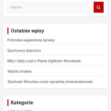
S
e
a
r
c
Ostatnie wpisy
h
Potrzeba wyjaśnienia sprawy
Sportowcy dzieciom
Mity i fakty czyli o Planie Ogólnym Wrocławia
Ważna zmiana
Zachodni Wrocław coraz wyraźniej zmienia kierunek
Kategorie