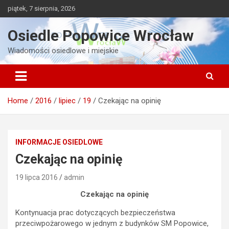
Skip
piątek, 7 sierpnia, 2026
to
content
Osiedle Popowice Wrocław
Wiadomości osiedlowe i miejskie
Home
2016
lipiec
19
Czekając na opinię
INFORMACJE OSIEDLOWE
Czekając na opinię
19 lipca 2016
admin
Czekając na opinię
Kontynuacja prac dotyczących bezpieczeństwa
przeciwpożarowego w jednym z budynków SM Popowice,