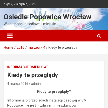
Skip
piątek, 7 sierpnia, 2026
to
content
Osiedle Popowice Wrocław
Wiadomości osiedlowe i miejskie
Home
2016
marzec
4
Kiedy te przeglądy
INFORMACJE OSIEDLOWE
Kiedy te przeglądy
4 marca 2016
admin
Kiedy te przeglądy?
Informacja o przeglądach instalacji gazowej w SM
Popowice, nie jest – zdaniem mieszkańców –