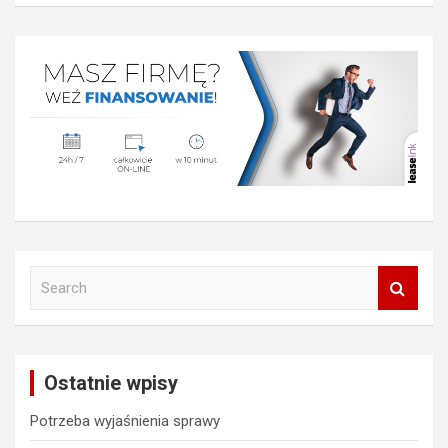
S
e
a
r
c
Ostatnie wpisy
h
Potrzeba wyjaśnienia sprawy