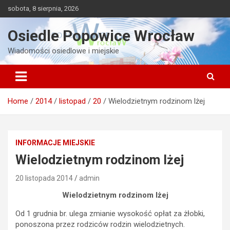
Skip
sobota, 8 sierpnia, 2026
to
content
Osiedle Popowice Wrocław
Wiadomości osiedlowe i miejskie
Home
2014
listopad
20
Wielodzietnym rodzinom lżej
INFORMACJE MIEJSKIE
Wielodzietnym rodzinom lżej
20 listopada 2014
admin
Wielodzietnym rodzinom lżej
Od 1 grudnia br. ulega zmianie wysokość opłat za żłobki,
ponoszona przez rodziców rodzin wielodzietnych.