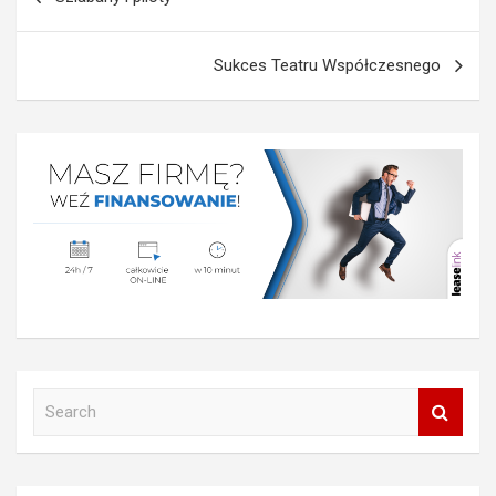
wpisu
Sukces Teatru Współczesnego
S
e
a
r
c