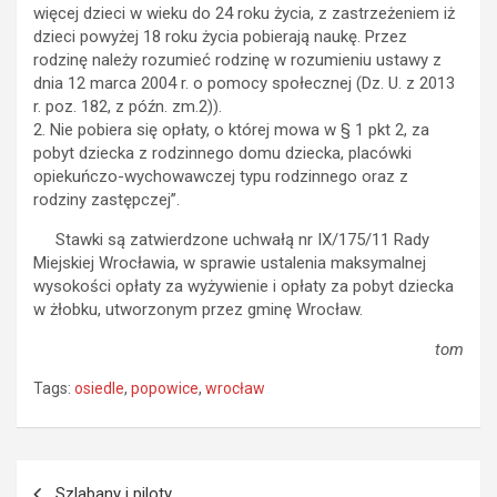
więcej dzieci w wieku do 24 roku życia, z zastrzeżeniem iż
dzieci powyżej 18 roku życia pobierają naukę. Przez
rodzinę należy rozumieć rodzinę w rozumieniu ustawy z
dnia 12 marca 2004 r. o pomocy społecznej (Dz. U. z 2013
r. poz. 182, z późn. zm.2)).
2. Nie pobiera się opłaty, o której mowa w § 1 pkt 2, za
pobyt dziecka z rodzinnego domu dziecka, placówki
opiekuńczo-wychowawczej typu rodzinnego oraz z
rodziny zastępczej”.
Stawki są zatwierdzone uchwałą nr IX/175/11 Rady
Miejskiej Wrocławia, w sprawie ustalenia maksymalnej
wysokości opłaty za wyżywienie i opłaty za pobyt dziecka
w żłobku, utworzonym przez gminę Wrocław.
tom
Tags:
osiedle
,
popowice
,
wrocław
Nawigacja
Szlabany i piloty