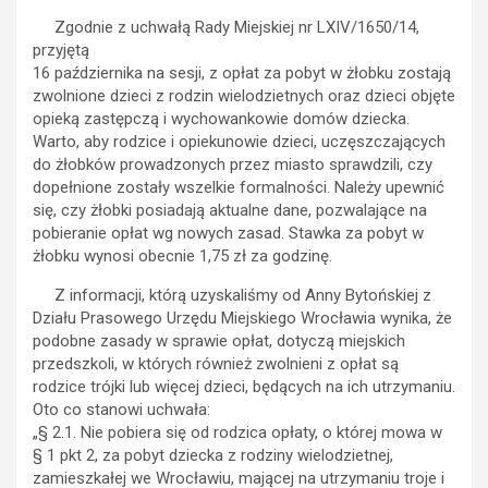
Zgodnie z uchwałą Rady Miejskiej nr LXIV/1650/14,
przyjętą
16 października na sesji, z opłat za pobyt w żłobku zostają
zwolnione dzieci z rodzin wielodzietnych oraz dzieci objęte
opieką zastępczą i wychowankowie domów dziecka.
Warto, aby rodzice i opiekunowie dzieci, uczęszczających
do żłobków prowadzonych przez miasto sprawdzili, czy
dopełnione zostały wszelkie formalności. Należy upewnić
się, czy żłobki posiadają aktualne dane, pozwalające na
pobieranie opłat wg nowych zasad. Stawka za pobyt w
żłobku wynosi obecnie 1,75 zł za godzinę.
Z informacji, którą uzyskaliśmy od Anny Bytońskiej z
Działu Prasowego Urzędu Miejskiego Wrocławia wynika, że
podobne zasady w sprawie opłat, dotyczą miejskich
przedszkoli, w których również zwolnieni z opłat są
rodzice trójki lub więcej dzieci, będących na ich utrzymaniu.
Oto co stanowi uchwała:
„§ 2.1. Nie pobiera się od rodzica opłaty, o której mowa w
§ 1 pkt 2, za pobyt dziecka z rodziny wielodzietnej,
zamieszkałej we Wrocławiu, mającej na utrzymaniu troje i