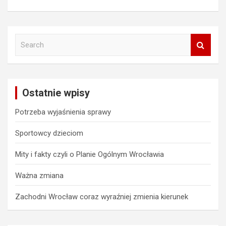
S
e
a
r
c
Ostatnie wpisy
h
Potrzeba wyjaśnienia sprawy
Sportowcy dzieciom
Mity i fakty czyli o Planie Ogólnym Wrocławia
Ważna zmiana
Zachodni Wrocław coraz wyraźniej zmienia kierunek