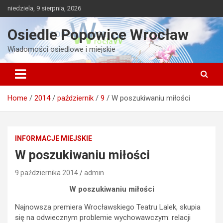
Skip
niedziela, 9 sierpnia, 2026
to
content
Osiedle Popowice Wrocław
Wiadomości osiedlowe i miejskie
Home
2014
październik
9
W poszukiwaniu miłości
INFORMACJE MIEJSKIE
W poszukiwaniu miłości
9 października 2014
admin
W poszukiwaniu miłości
Najnowsza premiera Wrocławskiego Teatru Lalek, skupia
się na odwiecznym problemie wychowawczym: relacji