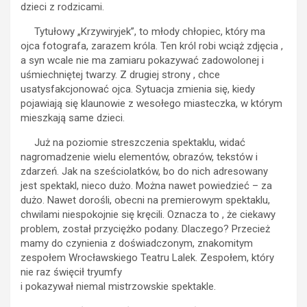
dzieci z rodzicami.
Tytułowy „Krzywiryjek”, to młody chłopiec, który ma
ojca fotografa, zarazem króla. Ten król robi wciąż zdjęcia ,
a syn wcale nie ma zamiaru pokazywać zadowolonej i
uśmiechniętej twarzy. Z drugiej strony , chce
usatysfakcjonować ojca. Sytuacja zmienia się, kiedy
pojawiają się klaunowie z wesołego miasteczka, w którym
mieszkają same dzieci.
Już na poziomie streszczenia spektaklu, widać
nagromadzenie wielu elementów, obrazów, tekstów i
zdarzeń. Jak na sześciolatków, bo do nich adresowany
jest spektakl, nieco dużo. Można nawet powiedzieć – za
dużo. Nawet dorośli, obecni na premierowym spektaklu,
chwilami niespokojnie się kręcili. Oznacza to , że ciekawy
problem, został przyciężko podany. Dlaczego? Przecież
mamy do czynienia z doświadczonym, znakomitym
zespołem Wrocławskiego Teatru Lalek. Zespołem, który
nie raz święcił tryumfy
i pokazywał niemal mistrzowskie spektakle.