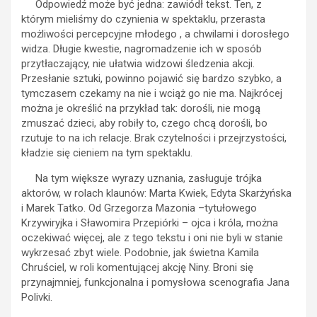
Odpowiedź może być jedna: zawiódł tekst. Ten, z
którym mieliśmy do czynienia w spektaklu, przerasta
możliwości percepcyjne młodego , a chwilami i dorosłego
widza. Długie kwestie, nagromadzenie ich w sposób
przytłaczający, nie ułatwia widzowi śledzenia akcji.
Przesłanie sztuki, powinno pojawić się bardzo szybko, a
tymczasem czekamy na nie i wciąż go nie ma. Najkrócej
można je określić na przykład tak: dorośli, nie mogą
zmuszać dzieci, aby robiły to, czego chcą dorośli, bo
rzutuje to na ich relacje. Brak czytelności i przejrzystości,
kładzie się cieniem na tym spektaklu.
Na tym większe wyrazy uznania, zasługuje trójka
aktorów, w rolach klaunów: Marta Kwiek, Edyta Skarżyńska
i Marek Tatko. Od Grzegorza Mazonia –tytułowego
Krzywiryjka i Sławomira Przepiórki – ojca i króla, można
oczekiwać więcej, ale z tego tekstu i oni nie byli w stanie
wykrzesać zbyt wiele. Podobnie, jak świetna Kamila
Chruściel, w roli komentującej akcję Niny. Broni się
przynajmniej, funkcjonalna i pomysłowa scenografia Jana
Polivki.