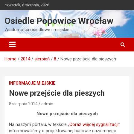
Skip
czwartek, 6 sierpnia, 2026
to
content
Osiedle Popowice Wrocław
Wiadomości osiedlowe i miejskie
Home
2014
sierpień
8
Nowe przejście dla pieszych
INFORMACJE MIEJSKIE
Nowe przejście dla pieszych
8 sierpnia 2014
admin
Nowe przejście dla pieszych
Na naszym portalu, w tekście „
Coraz więcej sygnalizacji
”
informowaliśmy o projektowanej budowie naziemnego