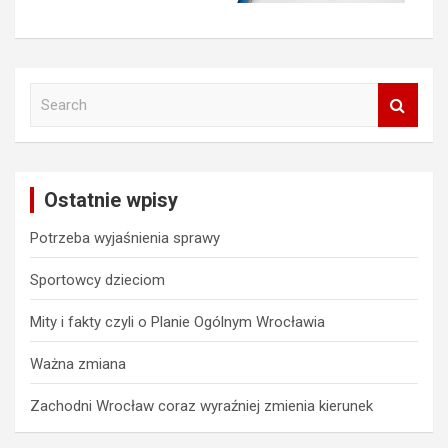
S
e
a
r
c
Ostatnie wpisy
h
Potrzeba wyjaśnienia sprawy
Sportowcy dzieciom
Mity i fakty czyli o Planie Ogólnym Wrocławia
Ważna zmiana
Zachodni Wrocław coraz wyraźniej zmienia kierunek