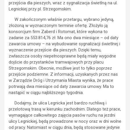
przejścia dla pieszych, wraz z sygnalizacja świetlną na ul.
Legnickiej przy pl. Strzegomskim.
W zakończonym właśnie przetargu, wybrano jedyną,
złożoną w wyznaczonym terminie ofertę. Złożyło ją
konsorcjum firm Zaberd i Rotomat, które wykona to
zadanie za 553.814,76 zł. Ma ono dwa miesiące – od daty
zawarcia umowy – na wybudowanie sygnalizacji świetlnej i
wyznaczenie przejście dla pieszych. Dzięki temu,
zwłaszcza osoby niepełnosprawne będą miały wygodne
dojście do przystanków tramwajowych przy placu
Strzegomskim. Obecnie, możliwe jest to tylko poprzez
przejście podziemne. Z informacji, uzyskanych przez nas
w Zarządzie Dróg i Utrzymania Miasta wynika, że prace
potrwają dwa miesiące od daty zawarcia umowy. Ma to
nastąpić w ciągu najbliższego tygodnia.
Dodajmy, że ulica Legnicka jest bardzo ruchliwą i
przelotową trasą w kierunku zachodnim. Dlatego też prace,
wymagające całkowitego zajęcia pasów ruchu na jezdni
ulicy Legnickiej, będą prowadzone w nocy oraz w dni wolne
od pracy. Natomiast w ciągu dnia, będą stosowane jedynie