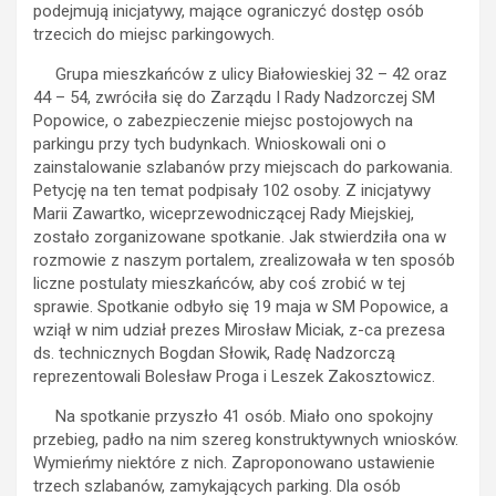
podejmują inicjatywy, mające ograniczyć dostęp osób
trzecich do miejsc parkingowych.
Grupa mieszkańców z ulicy Białowieskiej 32 – 42 oraz
44 – 54, zwróciła się do Zarządu I Rady Nadzorczej SM
Popowice, o zabezpieczenie miejsc postojowych na
parkingu przy tych budynkach. Wnioskowali oni o
zainstalowanie szlabanów przy miejscach do parkowania.
Petycję na ten temat podpisały 102 osoby. Z inicjatywy
Marii Zawartko, wiceprzewodniczącej Rady Miejskiej,
zostało zorganizowane spotkanie. Jak stwierdziła ona w
rozmowie z naszym portalem, zrealizowała w ten sposób
liczne postulaty mieszkańców, aby coś zrobić w tej
sprawie. Spotkanie odbyło się 19 maja w SM Popowice, a
wziął w nim udział prezes Mirosław Miciak, z-ca prezesa
ds. technicznych Bogdan Słowik, Radę Nadzorczą
reprezentowali Bolesław Proga i Leszek Zakosztowicz.
Na spotkanie przyszło 41 osób. Miało ono spokojny
przebieg, padło na nim szereg konstruktywnych wniosków.
Wymieńmy niektóre z nich. Zaproponowano ustawienie
trzech szlabanów, zamykających parking. Dla osób