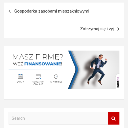
Nawigacja
Gospodarka zasobami mieszakniowymi
wpisu
Zatrzymaj się i żyj
S
e
a