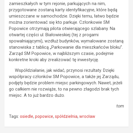
zamieszkałych w tym rejonie, parkujących na nim,
przygotowane zostaną karty identyfikacyjne, które będą
umieszczane w samochodzie. Dzięki temu, łatwo będzie
można zorientować się kto parkuje. Członkowie SM
Popowice otrzymają pilota otwierającego szlabany. Na
otwartej części ul. Białowieskiej (tej z progami
spowalniającymi), wzdłuż budynków, wymalowane zostaną
stanowiska z tablicą „Parkowanie dla mieszkańców bloku”.
Zarząd SM Popowice, w najbliższym czasie, podejmie
konkretne kroki aby zrealizować tę inwestycję.
Współdziałanie, jak widać, przynosi rezultaty. Dzięki
współpracy członków SM Popowice, a także jej Zarządu,
podjęty będzie problem miejsc parkingowych. Nawet, jeżeli
go całkiem nie rozwiąże, to na pewno złagodzi brak tych
miejsc. A to już bardzo dużo.
tom
Tags:
osiedle
,
popowice
,
spółdzielnia
,
wrocław