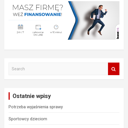
S
e
a
r
c
Ostatnie wpisy
h
Potrzeba wyjaśnienia sprawy
Sportowcy dzieciom