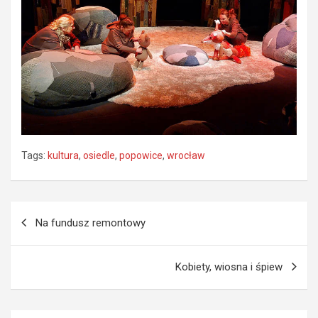
Tags:
kultura
,
osiedle
,
popowice
,
wrocław
Nawigacja
Na fundusz remontowy
wpisu
Kobiety, wiosna i śpiew