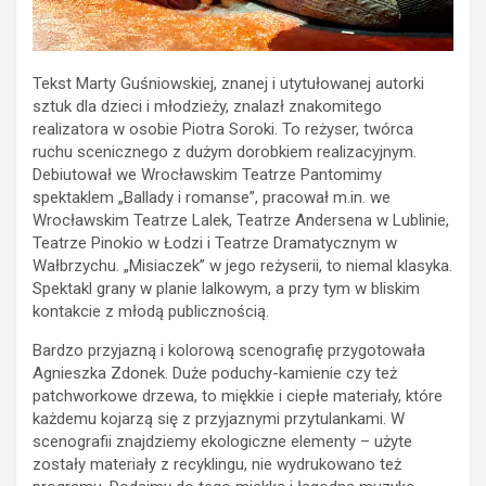
Tekst Marty Guśniowskiej, znanej i utytułowanej autorki
sztuk dla dzieci i młodzieży, znalazł znakomitego
realizatora w osobie Piotra Soroki. To reżyser, twórca
ruchu scenicznego z dużym dorobkiem realizacyjnym.
Debiutował we Wrocławskim Teatrze Pantomimy
spektaklem „Ballady i romanse”, pracował m.in. we
Wrocławskim Teatrze Lalek, Teatrze Andersena w Lublinie,
Teatrze Pinokio w Łodzi i Teatrze Dramatycznym w
Wałbrzychu. „Misiaczek” w jego reżyserii, to niemal klasyka.
Spektakl grany w planie lalkowym, a przy tym w bliskim
kontakcie z młodą publicznością.
Bardzo przyjazną i kolorową scenografię przygotowała
Agnieszka Zdonek. Duże poduchy-kamienie czy też
patchworkowe drzewa, to miękkie i ciepłe materiały, które
każdemu kojarzą się z przyjaznymi przytulankami. W
scenografii znajdziemy ekologiczne elementy – użyte
zostały materiały z recyklingu, nie wydrukowano też