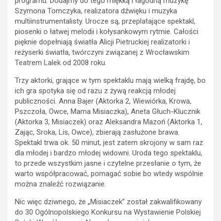
programu. Dodajmy do tego miękką i łagodną muzykę
Szymona Tomczyka, realizatora dźwięku i muzyka
multiinstrumentalisty. Urocze są, przeplatające spektakl,
piosenki o łatwej melodii i kołysankowym rytmie. Całości
pięknie dopełniają światła Alicji Pietruckiej realizatorki i
reżyserki światła, twórczyni związanej z Wrocławskim
Teatrem Lalek od 2008 roku.
Trzy aktorki, grające w tym spektaklu mają wielką frajdę, bo
ich gra spotyka się od razu z żywą reakcją młodej
publiczności. Anna Bajer (Aktorka 2, Wiewiórka, Krowa,
Pszczoła, Owce, Mama Misiaczka), Aneta Głuch-Klucznik
(Aktorka 3, Misiaczek) oraz Aleksandra Mazoń (Aktorka 1,
Zając, Sroka, Lis, Owce), zbierają zasłużone brawa.
Spektakl trwa ok. 50 minut, jest zatem skrojony w sam raz
dla młodej i bardzo młodej widowni. Uroda tego spektaklu,
to przede wszystkim jasne i czytelne przesłanie o tym, że
warto współpracować, pomagać sobie bo wtedy wspólnie
można znaleźć rozwiązanie.
Nic więc dziwnego, że „Misiaczek” został zakwalifikowany
do 30 Ogólnopolskiego Konkursu na Wystawienie Polskiej