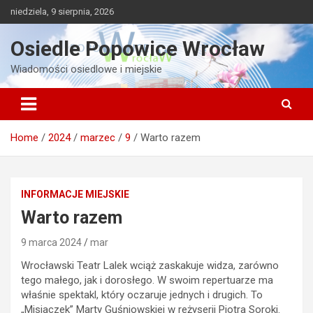
Skip
niedziela, 9 sierpnia, 2026
to
content
Osiedle Popowice Wrocław
Wiadomości osiedlowe i miejskie
Home
2024
marzec
9
Warto razem
INFORMACJE MIEJSKIE
Warto razem
9 marca 2024
mar
Wrocławski Teatr Lalek wciąż zaskakuje widza, zarówno
tego małego, jak i dorosłego. W swoim repertuarze ma
właśnie spektakl, który oczaruje jednych i drugich. To
„Misiaczek” Marty Guśniowskiej w reżyserii Piotra Soroki.