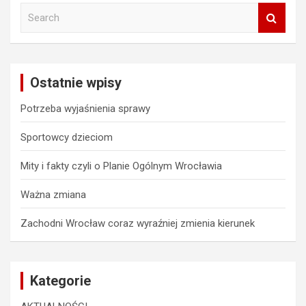
S
e
a
r
c
Ostatnie wpisy
h
Potrzeba wyjaśnienia sprawy
Sportowcy dzieciom
Mity i fakty czyli o Planie Ogólnym Wrocławia
Ważna zmiana
Zachodni Wrocław coraz wyraźniej zmienia kierunek
Kategorie