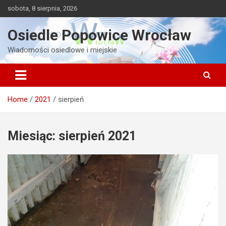
Skip
sobota, 8 sierpnia, 2026
to
content
Osiedle Popowice Wrocław
Wiadomości osiedlowe i miejskie
Home
2021
sierpień
Miesiąc:
sierpień 2021