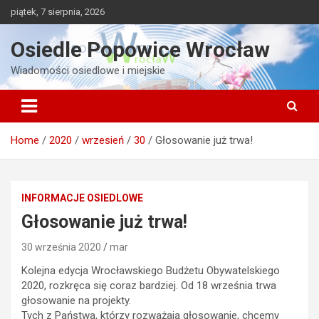
Skip
piątek, 7 sierpnia, 2026
to
content
Osiedle Popowice Wrocław
Wiadomości osiedlowe i miejskie
Home
2020
wrzesień
30
Głosowanie już trwa!
INFORMACJE OSIEDLOWE
Głosowanie już trwa!
30 września 2020
mar
Kolejna edycja Wrocławskiego Budżetu Obywatelskiego
2020, rozkręca się coraz bardziej. Od 18 września trwa
głosowanie na projekty.
Tych z Państwa, którzy rozważają głosowanie, chcemy