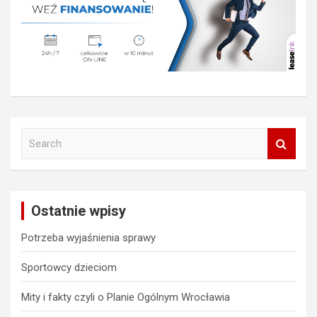
S
e
a
r
c
Ostatnie wpisy
h
Potrzeba wyjaśnienia sprawy
Sportowcy dzieciom
Mity i fakty czyli o Planie Ogólnym Wrocławia