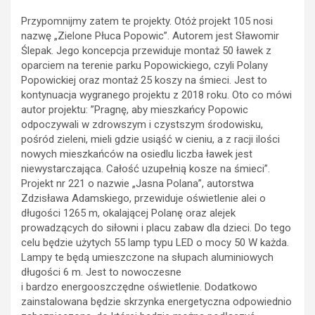
Przypomnijmy zatem te projekty. Otóż projekt 105 nosi
nazwę „Zielone Płuca Popowic”. Autorem jest Sławomir
Ślepak. Jego koncepcja przewiduje montaż 50 ławek z
oparciem na terenie parku Popowickiego, czyli Polany
Popowickiej oraz montaż 25 koszy na śmieci. Jest to
kontynuacja wygranego projektu z 2018 roku. Oto co mówi
autor projektu: ”Pragnę, aby mieszkańcy Popowic
odpoczywali w zdrowszym i czystszym środowisku,
pośród zieleni, mieli gdzie usiąść w cieniu, a z racji ilości
nowych mieszkańców na osiedlu liczba ławek jest
niewystarczająca. Całość uzupełnią kosze na śmieci”.
Projekt nr 221 o nazwie „Jasna Polana”, autorstwa
Zdzisława Adamskiego, przewiduje oświetlenie alei o
długości 1265 m, okalającej Polanę oraz alejek
prowadzących do siłowni i placu zabaw dla dzieci. Do tego
celu będzie użytych 55 lamp typu LED o mocy 50 W każda.
Lampy te będą umieszczone na słupach aluminiowych
długości 6 m. Jest to nowoczesne
i bardzo energooszczędne oświetlenie. Dodatkowo
zainstalowana będzie skrzynka energetyczna odpowiednio