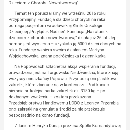
Dzieciom z Chorobą Nowotworową”.
Temat ten poruszaliśmy we wrześniu 2016 roku.
Przypomnijmy: Fundacja dla dzieci chorych na raka
pomaga pacjentom wrocławskiej Kliniki Onkologii
Dziecięcej „Przylądek Nadziei”. Fundacja „Na ratunek
dzieciom z chorobą nowotworową” działa już 26 lat. Jej
pomoc jest wymierna – uzyskało ją 5000 dzieci chorych na
raka. Fundację wspiera swoim działaniem Martyna
Wojciechowska, znana podróżniczka i dziennikarka.
Na Popowicach szlachetna akcja wspierania fundacji,
prowadzona jest na Targowisku Niedźwiedzia, które znają
wszyscy mieszkańcy Popowic. Przynoszą oni plastikowe
zakrętki, które zbierane są w kontenerze. Pod koniec
sierpnia br. kolejna partia zakrętek ok. 3180 kg – po
dokładnym zważeniu – została przekazana
Przedsiębiorstwu Handlowemu LOBO z Legnicy. Przerabia
ono zakrętki na granulat a środki za nie przekazuje
bezpośrednio na konto fundacji.
Zdaniem Henryka Dunaja prezesa Spółki Komandytowej