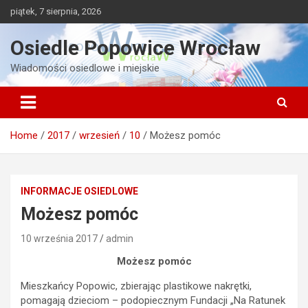
Skip
piątek, 7 sierpnia, 2026
to
content
Osiedle Popowice Wrocław
Wiadomości osiedlowe i miejskie
Home
2017
wrzesień
10
Możesz pomóc
INFORMACJE OSIEDLOWE
Możesz pomóc
10 września 2017
admin
Możesz pomóc
Mieszkańcy Popowic, zbierając plastikowe nakrętki,
pomagają dzieciom – podopiecznym Fundacji „Na Ratunek