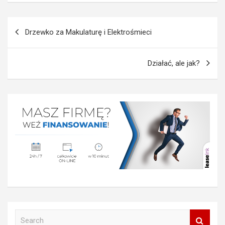
Nawigacja
Drzewko za Makulaturę i Elektrośmieci
wpisu
Działać, ale jak?
S
e