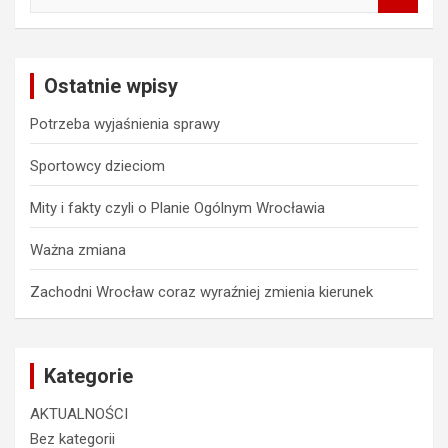
a
r
c
Ostatnie wpisy
h
Potrzeba wyjaśnienia sprawy
Sportowcy dzieciom
Mity i fakty czyli o Planie Ogólnym Wrocławia
Ważna zmiana
Zachodni Wrocław coraz wyraźniej zmienia kierunek
Kategorie
AKTUALNOŚCI
Bez kategorii