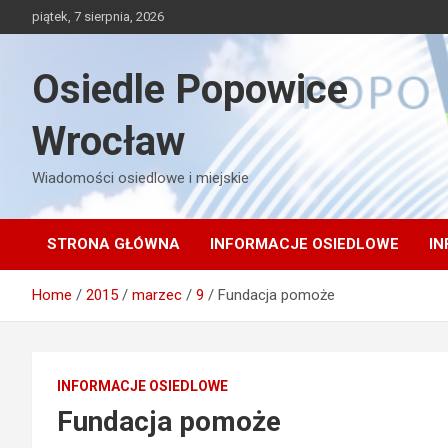
Skip
piątek, 7 sierpnia, 2026
to
content
Osiedle Popowice
Wrocław
Wiadomości osiedlowe i miejskie
STRONA GŁÓWNA
INFORMACJE OSIEDLOWE
IN
Home
2015
marzec
9
Fundacja pomoże
INFORMACJE OSIEDLOWE
Fundacja pomoże