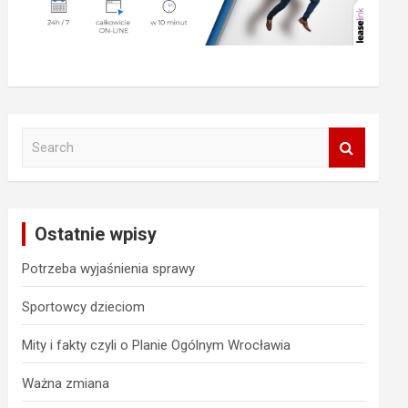
S
e
a
r
c
Ostatnie wpisy
h
Potrzeba wyjaśnienia sprawy
Sportowcy dzieciom
Mity i fakty czyli o Planie Ogólnym Wrocławia
Ważna zmiana