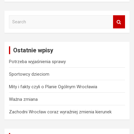
S
e
a
r
c
Ostatnie wpisy
h
Potrzeba wyjaśnienia sprawy
Sportowcy dzieciom
Mity i fakty czyli o Planie Ogólnym Wrocławia
Ważna zmiana
Zachodni Wrocław coraz wyraźniej zmienia kierunek