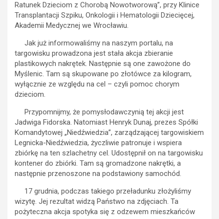
Ratunek Dzieciom z Chorobą Nowotworową”, przy Klinice
Transplantacji Szpiku, Onkologii i Hematologii Dziecięcej,
Akademii Medycznej we Wrocławiu.
Jak już informowaliśmy na naszym portalu, na
targowisku prowadzona jest stała akcja zbieranie
plastikowych nakrętek. Następnie są one zawożone do
Myślenic. Tam są skupowane po złotówce za kilogram,
wyłącznie ze względu na cel – czyli pomoc chorym
dzieciom.
Przypomnijmy, że pomysłodawczynią tej akcji jest
Jadwiga Fidorska. Natomiast Henryk Dunaj, prezes Spółki
Komandytowej „Niedźwiedzia”, zarządzającej targowiskiem
Legnicka-Niedźwiedzia, życzliwie patronuje i wspiera
zbiórkę na ten szlachetny cel. Udostępnił on na targowisku
kontener do zbiórki. Tam są gromadzone nakrętki, a
następnie przenoszone na podstawiony samochód.
17 grudnia, podczas takiego przeładunku złożyliśmy
wizytę. Jej rezultat widzą Państwo na zdjęciach. Ta
pożyteczna akcja spotyka się z odzewem mieszkańców