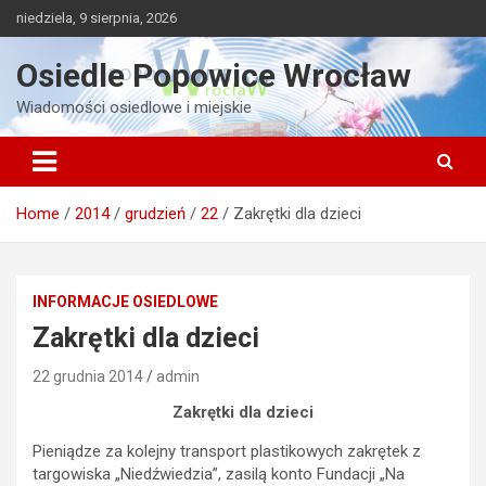
Skip
niedziela, 9 sierpnia, 2026
to
content
Osiedle Popowice Wrocław
Wiadomości osiedlowe i miejskie
Home
2014
grudzień
22
Zakrętki dla dzieci
INFORMACJE OSIEDLOWE
Zakrętki dla dzieci
22 grudnia 2014
admin
Zakrętki dla dzieci
Pieniądze za kolejny transport plastikowych zakrętek z
targowiska „Niedźwiedzia”, zasilą konto Fundacji „Na