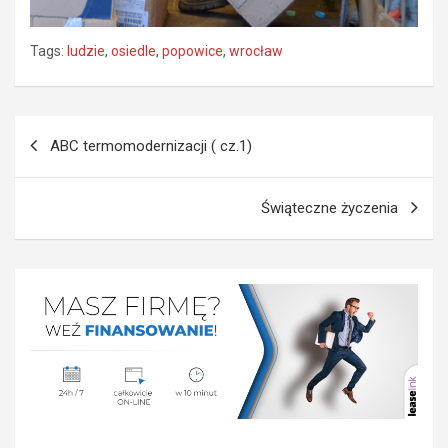
Tags:
ludzie
,
osiedle
,
popowice
,
wrocław
Nawigacja
ABC termomodernizacji ( cz.1)
wpisu
Świąteczne życzenia