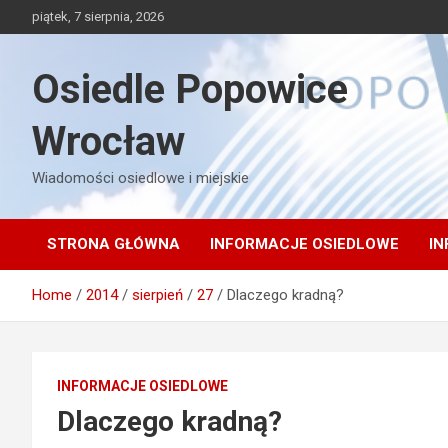
Skip
piątek, 7 sierpnia, 2026
to
content
Osiedle Popowice
Wrocław
Wiadomości osiedlowe i miejskie
STRONA GŁÓWNA
INFORMACJE OSIEDLOWE
IN
Home
2014
sierpień
27
Dlaczego kradną?
INFORMACJE OSIEDLOWE
Dlaczego kradną?