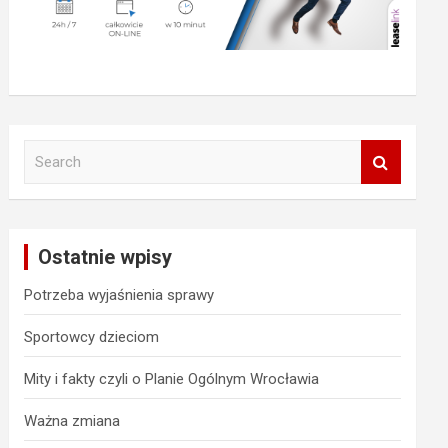
S
e
a
r
c
Ostatnie wpisy
h
Potrzeba wyjaśnienia sprawy
Sportowcy dzieciom
Mity i fakty czyli o Planie Ogólnym Wrocławia
Ważna zmiana