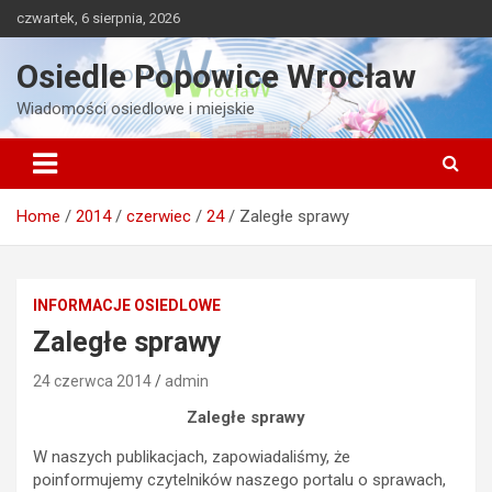
Skip
czwartek, 6 sierpnia, 2026
to
content
Osiedle Popowice Wrocław
Wiadomości osiedlowe i miejskie
Home
2014
czerwiec
24
Zaległe sprawy
INFORMACJE OSIEDLOWE
Zaległe sprawy
24 czerwca 2014
admin
Zaległe sprawy
W naszych publikacjach, zapowiadaliśmy, że
poinformujemy czytelników naszego portalu o sprawach,