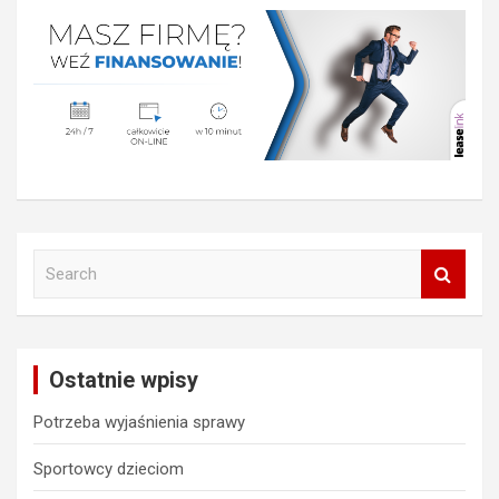
S
e
a
r
c
Ostatnie wpisy
h
Potrzeba wyjaśnienia sprawy
Sportowcy dzieciom