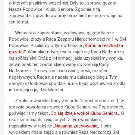
o których pisaliśmy wcześniej. Były to : sprawa gazety
Nasze Popowice i Klubu Seniora. Zgodnie z tą
zapowiedzią, przedstawiamy teraz bieżące informacje na
ten temat.
Wniosek o zaprzestanie wydawania gazety Nasze
Popowice, złożyła Rada Zespołu Nieruchomości nr 1 w SM
Popowice. Pisaliśmy o tym w tekście „
Komu przeszkadza
gazeta?
” Wnioskiem tym, miała zająć się Rada Nadzorcza
tej spółdzielni. Otóż z informacji jakie uzyskaliśmy wynika,
że wniosek ten został skierowany do Komisji Rady
Nadzorczej. Po uzyskaniu ich opinii, w większości
negatywnych, Rada nie nadała mu dalszego biegu. Tym
samym członkowie spółdzielni, nie będą pozbawieni żródła
informacji o jej działalności.
Z kolei o wniosku Rady Zespołu Nieruchomości nr 1, w
sprawie powołania nowego Klubu Seniora na Popowicach,
poświęciliśmy tekst „
Co się dzieje wokół Klubu Seniora
„. O
okolicznościach, związanych z tym wnioskiem,
napisaliśmy w tekście „
Naganne zachowanie
„. I tym
wnioskiem miała zająć się również Rada Nadzorcza SM