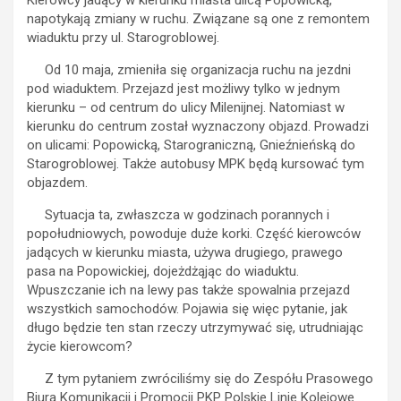
Kierowcy jadący w kierunku miasta ulicą Popowicką,
napotykają zmiany w ruchu. Związane są one z remontem
wiaduktu przy ul. Starogroblowej.
Od 10 maja, zmieniła się organizacja ruchu na jezdni
pod wiaduktem. Przejazd jest możliwy tylko w jednym
kierunku – od centrum do ulicy Milenijnej. Natomiast w
kierunku do centrum został wyznaczony objazd. Prowadzi
on ulicami: Popowicką, Starograniczną, Gnieźnieńską do
Starogroblowej. Także autobusy MPK będą kursować tym
objazdem.
Sytuacja ta, zwłaszcza w godzinach porannych i
popołudniowych, powoduje duże korki. Część kierowców
jadących w kierunku miasta, używa drugiego, prawego
pasa na Popowickiej, dojeżdżąjąc do wiaduktu.
Wpuszczanie ich na lewy pas także spowalnia przejazd
wszystkich samochodów. Pojawia się więc pytanie, jak
długo będzie ten stan rzeczy utrzymywać się, utrudniając
życie kierowcom?
Z tym pytaniem zwróciliśmy się do Zespółu Prasowego
Biura Komunikacji i Promocji PKP Polskie Linie Kolejowe