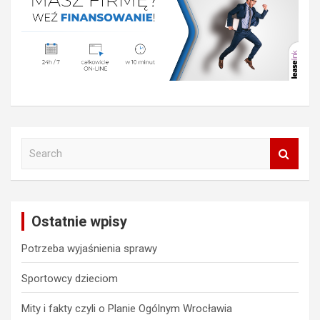
S
e
a
r
c
Ostatnie wpisy
h
Potrzeba wyjaśnienia sprawy
Sportowcy dzieciom
Mity i fakty czyli o Planie Ogólnym Wrocławia