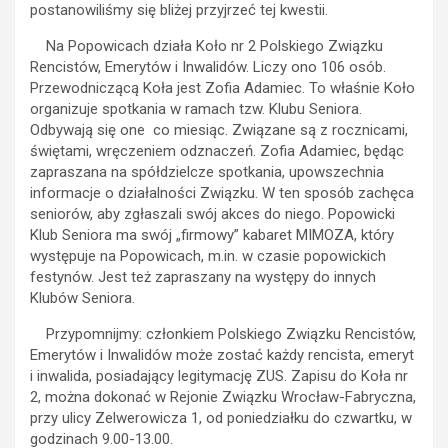
postanowiliśmy się bliżej przyjrzeć tej kwestii.
Na Popowicach działa Koło nr 2 Polskiego Związku
Rencistów, Emerytów i Inwalidów. Liczy ono 106 osób.
Przewodniczącą Koła jest Zofia Adamiec. To właśnie Koło
organizuje spotkania w ramach tzw. Klubu Seniora.
Odbywają się one co miesiąc. Związane są z rocznicami,
świętami, wręczeniem odznaczeń. Zofia Adamiec, będąc
zapraszana na spółdzielcze spotkania, upowszechnia
informacje o działalności Związku. W ten sposób zachęca
seniorów, aby zgłaszali swój akces do niego. Popowicki
Klub Seniora ma swój „firmowy” kabaret MIMOZA, który
występuje na Popowicach, m.in. w czasie popowickich
festynów. Jest też zapraszany na występy do innych
Klubów Seniora.
Przypomnijmy: członkiem Polskiego Związku Rencistów,
Emerytów i Inwalidów może zostać każdy rencista, emeryt
i inwalida, posiadający legitymację ZUS. Zapisu do Koła nr
2, można dokonać w Rejonie Związku Wrocław-Fabryczna,
przy ulicy Zelwerowicza 1, od poniedziałku do czwartku, w
godzinach 9.00-13.00.