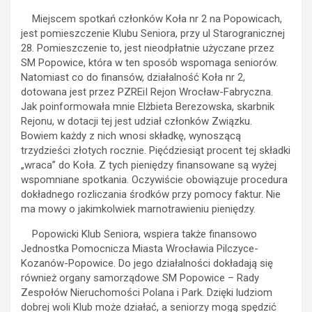
Miejscem spotkań członków Koła nr 2 na Popowicach,
jest pomieszczenie Klubu Seniora, przy ul Starogranicznej
28. Pomieszczenie to, jest nieodpłatnie użyczane przez
SM Popowice, która w ten sposób wspomaga seniorów.
Natomiast co do finansów, działalność Koła nr 2,
dotowana jest przez PZREiI Rejon Wrocław-Fabryczna.
Jak poinformowała mnie Elżbieta Berezowska, skarbnik
Rejonu, w dotacji tej jest udział członków Związku.
Bowiem każdy z nich wnosi składkę, wynoszącą
trzydzieści złotych rocznie. Pięćdziesiąt procent tej składki
„wraca” do Koła. Z tych pieniędzy finansowane są wyżej
wspomniane spotkania. Oczywiście obowiązuje procedura
dokładnego rozliczania środków przy pomocy faktur. Nie
ma mowy o jakimkolwiek marnotrawieniu pieniędzy.
Popowicki Klub Seniora, wspiera także finansowo
Jednostka Pomocnicza Miasta Wrocławia Pilczyce-
Kozanów-Popowice. Do jego działalności dokładają się
również organy samorządowe SM Popowice – Rady
Zespołów Nieruchomości Polana i Park. Dzięki ludziom
dobrej woli Klub może działać, a seniorzy mogą spędzić