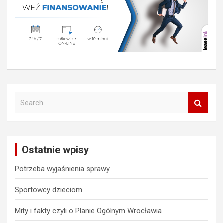
S
e
a
r
c
Ostatnie wpisy
h
Potrzeba wyjaśnienia sprawy
Sportowcy dzieciom
Mity i fakty czyli o Planie Ogólnym Wrocławia