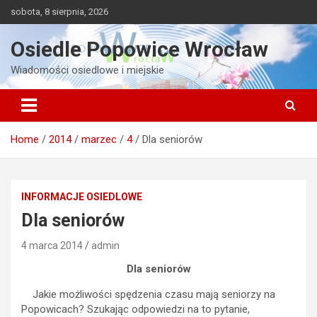
Skip
sobota, 8 sierpnia, 2026
to
content
Osiedle Popowice Wrocław
Wiadomości osiedlowe i miejskie
Home
2014
marzec
4
Dla seniorów
INFORMACJE OSIEDLOWE
Dla seniorów
4 marca 2014
admin
Dla seniorów
Jakie możliwości spędzenia czasu mają seniorzy na
Popowicach? Szukając odpowiedzi na to pytanie,