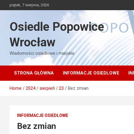
Skip
piątek, 7 sierpnia, 2026
to
content
Osiedle Popowice
Wrocław
Wiadomości osiedlowe i miejskie
STRONA GŁÓWNA
INFORMACJE OSIEDLOWE
IN
Home
2024
sierpień
23
Bez zmian
INFORMACJE OSIEDLOWE
Bez zmian