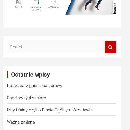
S
e
a
r
c
Ostatnie wpisy
h
Potrzeba wyjaśnienia sprawy
Sportowcy dzieciom
Mity i fakty czyli o Planie Ogólnym Wrocławia
Ważna zmiana