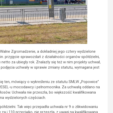
Walne Zgromadzenie, a dokładniej jego cztery wydzielone
n. przyjęcie sprawozdań z działalności organów spółdzielni,
etto za ubiegły rok. Znalazły się też w nim projekty uchwał,
 podjęcia uchwały w sprawie zmiany statutu, wymagana jest
ię ten, mówiący o wykreśleniu ze statutu SMLW „Popowice”
PESEL-u mocodawcy i pełnomocnika. Za uchwałą oddano na
łosów. Uchwała nie przeszła, bo większość kwalifikowana
na wydzielonych częściach.
łdzielni. Tak więc przepadła uchwala nr 9 o zlikwidowaniu
 i 110 przeciwko, nie przeszła, z uwagi na kwalifikowaną