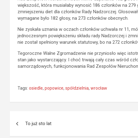
większość, która musiałaby wynosić 186 członków na 279 g
zmniejszeniu diet dla członków Rady Nadzorczej. Głosował
wymagane było 182 głosy, na 273 członków obecnych.
Nie zyskała uznania w oczach członków uchwała nr 11, mó
jednoczesnym powiększeniu składu rady Nadzorczej i zmnie
nie został spełniony warunek statutowy, bo na 272 członk
Tegoroczne Walne Zgromadzenie nie przyniosło więc istotny
stan jako wystarczający. I choć trwają cały czas wśród c
samorządowych, funkcjonowania Rad Zespołów Nieruchomośc
Tags:
osiedle
,
popowice
,
spółdzielnia
,
wrocław
Nawigacja
To już sto lat
wpisu