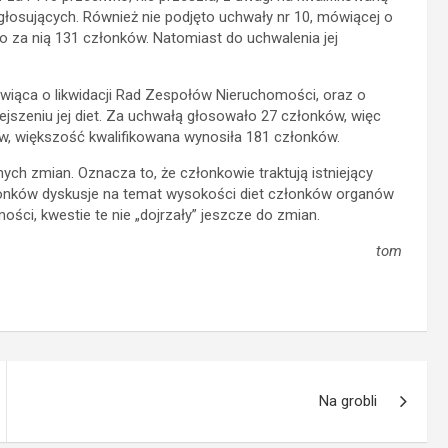
łosujących. Również nie podjęto uchwały nr 10, mówiącej o
o za nią 131 członków. Natomiast do uchwalenia jej
wiąca o likwidacji Rad Zespołów Nieruchomości, oraz o
jszeniu jej diet. Za uchwałą głosowało 27 członków, więc
ów, większość kwalifikowana wynosiła 181 członków.
ch zmian. Oznacza to, że członkowie traktują istniejący
złonków dyskusje na temat wysokości diet członków organów
i, kwestie te nie „dojrzały” jeszcze do zmian.
tom
Na grobli