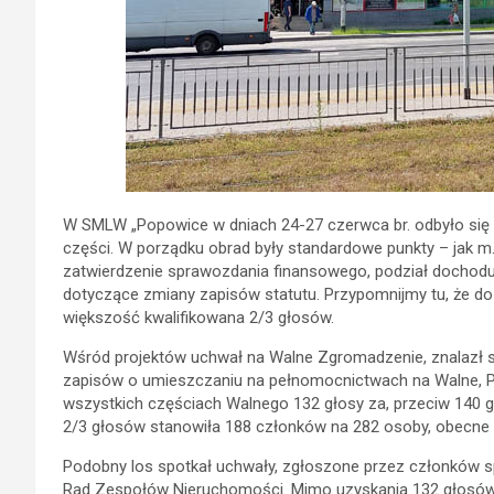
W SMLW „Popowice w dniach 24-27 czerwca br. odbyło się 
części. W porządku obrad były standardowe punkty – jak m.i
zatwierdzenie sprawozdania finansowego, podział dochodu n
dotyczące zmiany zapisów statutu. Przypomnijmy tu, że do
większość kwalifikowana 2/3 głosów.
Wśród projektów uchwał na Walne Zgromadzenie, znalazł s
zapisów o umieszczaniu na pełnomocnictwach na Walne, 
wszystkich częściach Walnego 132 głosy za, przeciw 140 g
2/3 głosów stanowiła 188 członków na 282 osoby, obecne 
Podobny los spotkał uchwały, zgłoszone przez członków spó
Rad Zespołów Nieruchomości. Mimo uzyskania 132 głosów za