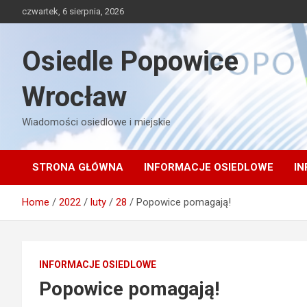
Skip
czwartek, 6 sierpnia, 2026
to
content
Osiedle Popowice
Wrocław
Wiadomości osiedlowe i miejskie
STRONA GŁÓWNA
INFORMACJE OSIEDLOWE
IN
Home
2022
luty
28
Popowice pomagają!
INFORMACJE OSIEDLOWE
Popowice pomagają!