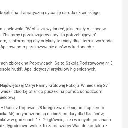
 obojętni na dramatyczną sytuację narodu ukraińskiego.
 apelowała: ”W obliczu wydarzeń, jakie miały miejsce w
. Zbieramy i przekazujemy dary dla potrzebujących”.
m, z informacją aby artykuły te miały długi termin ważności
j. Apelowano o przekazywanie darów w kartonach z
scach zbiórek na Popowicach. Są to Szkoła Podstawowa nr 3,
ołe Nutki”. Apel dotyczył artykułów higienicznych,
Najświętszej Maryi Panny Królowej Pokoju. W niedzielę 27
prowadził zbiórkę ofiar do puszek, na pomoc uchodźcom
pielcową.
 – Radni z Popowic. 28 lutego zwrócił się on z apelem o
cka 65) przynoszone są na bieżąco dary dla Ukraińców,
ków w godzinach 17- 20 głównie, ale i w innych godzinach
odz. tygodniowo wolne, to zapraszamy Was do kontaktu z