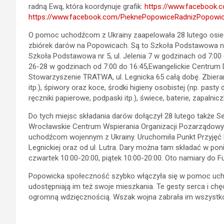
radną Ewą, która koordynuje grafik:
https://www.facebook.
https://www.facebook.com/PieknePopowiceRadnizPopowi
O pomoc uchodźcom z Ukrainy zaapelowała 28 lutego osi
zbiórek darów na Popowicach. Są to Szkoła Podstawowa nr 
Szkoła Podstawowa nr 5, ul. Jelenia 7 w godzinach od 7:00 
26-28 w godzinach od 7:00 do 16:45,Ewangelickie Centrum Diak
Stowarzyszenie TRATWA, ul. Legnicka 65 całą dobę. Zbier
itp.), śpiwory oraz koce, środki higieny osobistej (np. pasty
ręczniki papierowe, podpaski itp.), świece, baterie, zapalniczk
Do tych miejsc składania darów dołączył 28 lutego także Se
Wrocławskie Centrum Wspierania Organizacji Pozarządowych
uchodźcom wojennym z Ukrainy. Uruchomiła Punkt Przyjęć Dar
Legnickiej oraz od ul. Lutra. Dary można tam składać w poni
czwartek 10:00-20:00, piątek 10:00-20:00. Oto namiary do Fu
Popowicka społeczność szybko włączyła się w pomoc ucho
udostępniają im też swoje mieszkania. Te gesty serca i c
ogromną wdzięcznością. Wszak wojna zabrała im wszystk