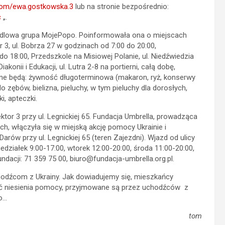
com/ewa.gostkowska.3
lub na stronie bezpośrednio:
c
„.
edlowa grupa MojePopo. Poinformowała ona o miejscach
3, ul. Bobrza 27 w godzinach od 7:00 do 20:00,
do 18:00, Przedszkole na Misiowej Polanie, ul. Niedźwiedzia
onii i Edukacji, ul. Lutra 2-8 na portierni, całą dobę,
ane będą: żywność długoterminowa (makaron, ryż, konserwy
 do zębów, bielizna, pieluchy, w tym pieluchy dla dorosłych,
i, apteczki.
ktor 3 przy ul. Legnickiej 65. Fundacja Umbrella, prowadząca
, włączyła się w miejską akcję pomocy Ukrainie i
ów przy ul. Legnickiej 65 (teren Zajezdni). Wjazd od ulicy
edziałek 9:00-17:00, wtorek 12:00-20:00, środa 11:00-20:00,
ndacji: 71 359 75 00, biuro@fundacja-umbrella.org.pl.
dźcom z Ukrainy. Jak dowiadujemy się, mieszkańcy
hęć niesienia pomocy, przyjmowane są przez uchodźców z
o…
tom