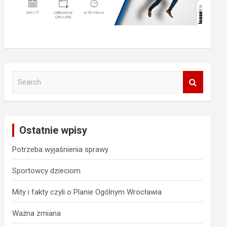
S
e
a
r
c
Ostatnie wpisy
h
Potrzeba wyjaśnienia sprawy
Sportowcy dzieciom
Mity i fakty czyli o Planie Ogólnym Wrocławia
Ważna zmiana