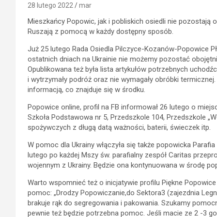
28 lutego 2022
mar
Mieszkańcy Popowic, jak i pobliskich osiedli nie pozostają
Ruszają z pomocą w każdy dostępny sposób.
Już 25 lutego Rada Osiedla Pilczyce-Kozanów-Popowice Płn.
ostatnich dniach na Ukrainie nie możemy pozostać obojętni
Opublikowana też była lista artykułów potrzebnych uchodźco
i wytrzymały podróż oraz nie wymagały obróbki termiczne
informacją, co znajduje się w środku.
Popowice online, profil na FB informował 26 lutego o miej
Szkoła Podstawowa nr 5, Przedszkole 104, Przedszkole „Wes
spożywczych z długą datą ważności, baterii, świeczek itp.
W pomoc dla Ukrainy włączyła się także popowicka Parafia 
lutego po każdej Mszy św. parafialny zespół Caritas prze
wojennym z Ukrainy. Będzie ona kontynuowana w środę po
Warto wspomnieć też o inicjatywie profilu Piękne Popowice
pomoc: „Drodzy Popowiczanie,do Sektora3 (zajezdnia Legni
brakuje rąk do segregowania i pakowania. Szukamy pomocni
pewnie też będzie potrzebna pomoc. Jeśli macie ze 2 -3 g