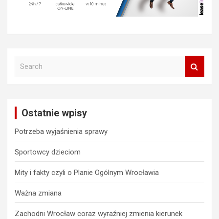
S
e
a
r
c
Ostatnie wpisy
h
Potrzeba wyjaśnienia sprawy
Sportowcy dzieciom
Mity i fakty czyli o Planie Ogólnym Wrocławia
Ważna zmiana
Zachodni Wrocław coraz wyraźniej zmienia kierunek