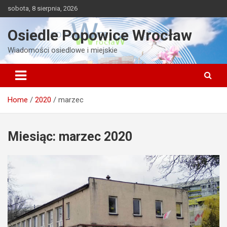
Skip
sobota, 8 sierpnia, 2026
to
content
Osiedle Popowice Wrocław
Wiadomości osiedlowe i miejskie
Home
2020
marzec
Miesiąc:
marzec 2020