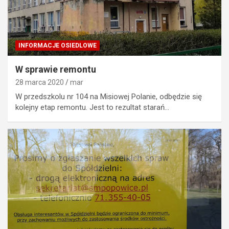
INFORMACJE OSIEDLOWE
W sprawie remontu
28 marca 2020
mar
W przedszkolu nr 104 na Misiowej Polanie, odbędzie się
kolejny etap remontu. Jest to rezultat starań…